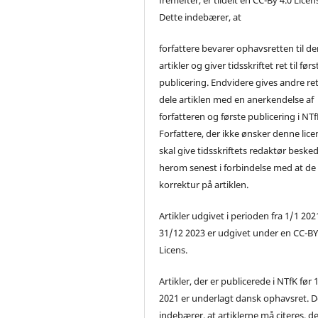
Dette indebærer, at
forfattere bevarer ophavsretten til de
artikler og giver tidsskriftet ret til førs
publicering. Endvidere gives andre ret 
dele artiklen med en anerkendelse af
forfatteren og første publicering i NTf
Forfattere, der ikke ønsker denne lice
skal give tidsskriftets redaktør beske
herom senest i forbindelse med at de
korrektur på artiklen.
Artikler udgivet i perioden fra 1/1 2021
31/12 2023 er udgivet under en CC-B
Licens.
Artikler, der er publicerede i NTfK før 
2021 er underlagt dansk ophavsret. D
indebærer, at artiklerne må citeres, d