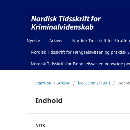
Nyeste
Arkiver
Nordisk Tidsskrift for Straffer
Nordisk Tidsskrift for Fængselsvæsen og praktisk St
Nordisk Tidsskrift for Fængselsvæsen og øvrige pen
Startside
/
Arkiver
/
Årg. 68 Nr. 2 (1981)
/
Indhol
Indhold
NTfK