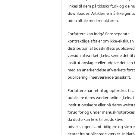
linkes til dem på tidsskrift.dk og de m
downloades. Artiklerne må ikke genu
uden aftale med redaktøren.
Forfattere kan indgå flere separate
kontraktlige aftaler om ikke-eksklusiv
distribution af tidsskriftets publicere
version af værket (f.eks. sende det til 
institutionslager eller udgive det i en
med en anerkendelse af værkets førs
publicering i nærværende tidsskrift.
Forfattere har ret til og opfordres til a
publicere deres værker online (f.eks. i
institutionslagre eller på deres webst
forud for og under manuskriptproces
da dette kan føre til produktive
udvekslinger, samt tidligere og større
citater fra publicerede værker. Initiati