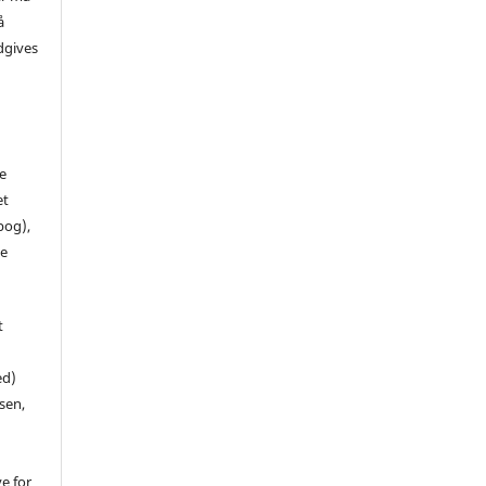
å
dgives
de
et
 bog),
te
t
ed)
sen,
ve for