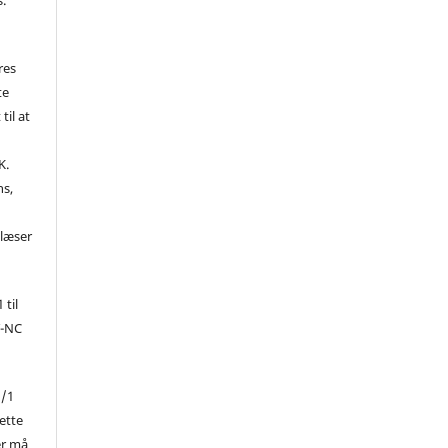
res
te
til at
K.
ns,
d
 læser
 til
Y-NC
1/1
ette
er må