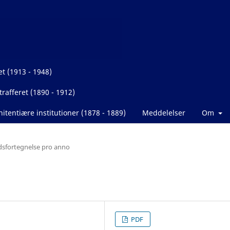
et (1913 - 1948)
rafferet (1890 - 1912)
itentiære institutioner (1878 - 1889)
Meddelelser
Om
dsfortegnelse pro anno
PDF