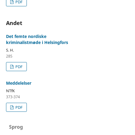
PDF
Andet
Det femte nordiske
kriminalistmøde i Helsingfors
S. H.
285
PDF
Meddelelser
NTfK
373-374
PDF
Sprog