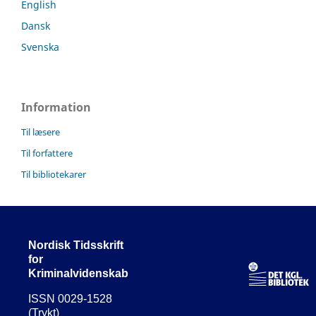
English
Dansk
Svenska
Information
Til læsere
Til forfattere
Til bibliotekarer
Nordisk Tidsskrift
for
Kriminalvidenskab
ISSN 0029-1528
(Trykt)