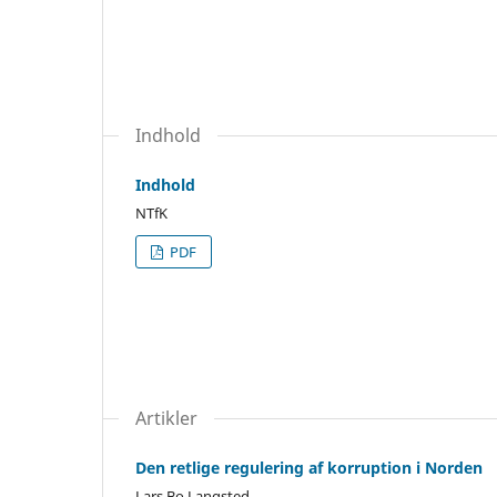
Indhold
Indhold
NTfK
PDF
Artikler
Den retlige regulering af korruption i Norden
Lars Bo Langsted