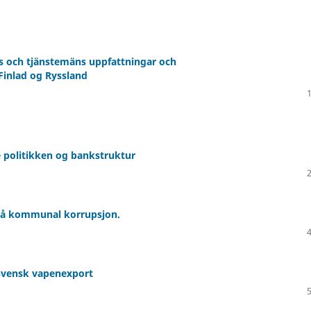
ns och tjänstemäns uppfattningar och
Finlad og Ryssland
 politikken og bankstruktur
 på kommunal korrupsjon.
 svensk vapenexport