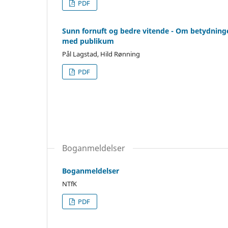
PDF
Sunn fornuft og bedre vitende - Om betydninge
med publikum
Pål Lagstad, Hild Rønning
PDF
Boganmeldelser
Boganmeldelser
NTfK
PDF