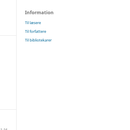
Information
Til læsere
Til forfattere
Til bibliotekarer
1-16