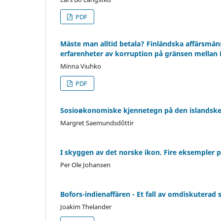
PDF
Mäste man alltid betala? Finländska affärsmä
erfarenheter av korruption på gränsen mellan 
Minna Viuhko
PDF
Sosioøkonomiske kjennetegn på den islandske
Margret Saemundsdôttir
I skyggen av det norske ikon. Fire eksempler
Per Ole Johansen
Bofors-indienaffären - Et fall av omdiskuterad
Joakim Thelander