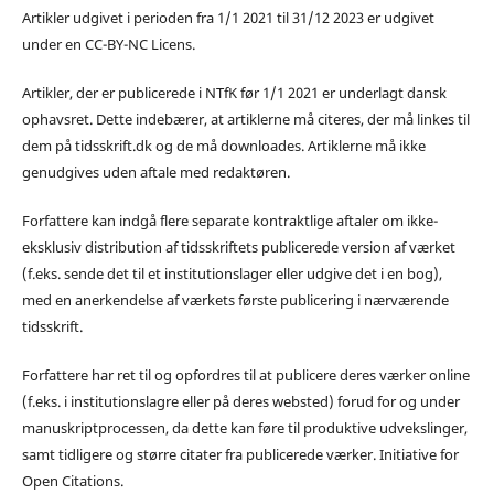
Artikler udgivet i perioden fra 1/1 2021 til 31/12 2023 er udgivet
under en CC-BY-NC Licens.
Artikler, der er publicerede i NTfK før 1/1 2021 er underlagt dansk
ophavsret. Dette indebærer, at artiklerne må citeres, der må linkes til
dem på tidsskrift.dk og de må downloades. Artiklerne må ikke
genudgives uden aftale med redaktøren.
Forfattere kan indgå flere separate kontraktlige aftaler om ikke-
eksklusiv distribution af tidsskriftets publicerede version af værket
(f.eks. sende det til et institutionslager eller udgive det i en bog),
med en anerkendelse af værkets første publicering i nærværende
tidsskrift.
Forfattere har ret til og opfordres til at publicere deres værker online
(f.eks. i institutionslagre eller på deres websted) forud for og under
manuskriptprocessen, da dette kan føre til produktive udvekslinger,
samt tidligere og større citater fra publicerede værker. Initiative for
Open Citations.