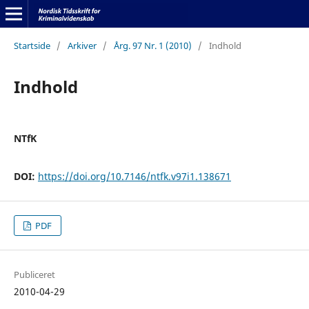
Startside
/
Arkiver
/
Årg. 97 Nr. 1 (2010)
/
Indhold
Indhold
NTfK
DOI:
https://doi.org/10.7146/ntfk.v97i1.138671
PDF
Publiceret
2010-04-29