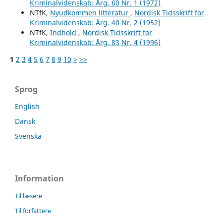
Kriminalvidenskab: Årg. 60 Nr. 1 (1972)
NTfK,
Nyudkommen litteratur
,
Nordisk Tidsskrift for
Kriminalvidenskab: Årg. 40 Nr. 2 (1952)
NTfK,
Indhold
,
Nordisk Tidsskrift for
Kriminalvidenskab: Årg. 83 Nr. 4 (1996)
1
2
3
4
5
6
7
8
9
10
>
>>
Sprog
English
Dansk
Svenska
Information
Til læsere
Til forfattere