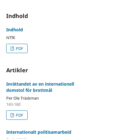
Indhold
Indhold
NTfK
PDF
Artikler
Inrättandet av en internationell
domstol för brottmål
Per Ole Träskman
143-160
PDF
Internationalt politisamarbeid