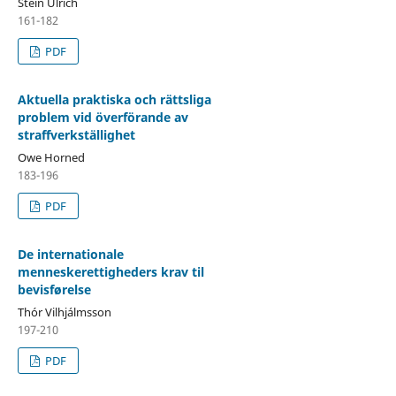
Stein Ulrich
161-182
PDF
Aktuella praktiska och rättsliga
problem vid överförande av
straffverkställighet
Owe Horned
183-196
PDF
De internationale
menneskerettigheders krav til
bevisførelse
Thór Vilhjálmsson
197-210
PDF