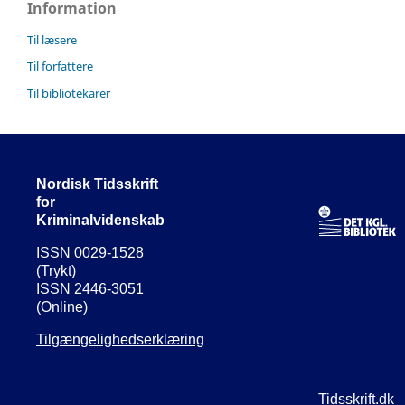
Information
Til læsere
Til forfattere
Til bibliotekarer
Nordisk Tidsskrift
for
Kriminalvidenskab
ISSN 0029-1528
(Trykt)
ISSN 2446-3051
(Online)
Tilgængelighedserklæring