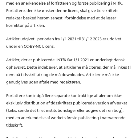
med en anerkendelse af forfatteren og første publicering i NTfK.
Forfattere, der ikke ønsker denne licens, skal give tidsskriftets
redaktør besked herom senest i forbindelse med at de læser
korrektur på artiklen.
Artikler udgivet i perioden fra 1/1 2021 til 31/12 2023 er udgivet
under en CC-BY-NC Licens.
Artikler, der er publicerede i NTfK før 1/1 2021 er underlagt dansk
ophavsret. Dette indebærer, at artiklerne må citeres, der må linkes til
dem på tidsskrift.dk og de må downloades. Artiklerne må ikke
genudgives uden aftale med redaktøren.
Forfattere kan indgå flere separate kontraktlige aftaler om ikke-
eksklusiv distribution af tidsskriftets publicerede version af værket
(f.eks. sende det til et institutionslager eller udgive det i en bog),
med en anerkendelse af værkets første publicering i nærværende
tidsskrift.