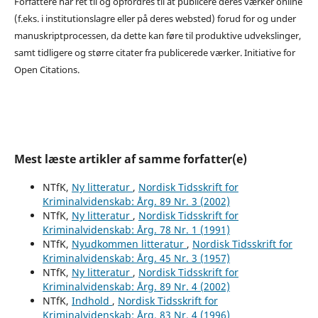
Forfattere har ret til og opfordres til at publicere deres værker online
(f.eks. i institutionslagre eller på deres websted) forud for og under
manuskriptprocessen, da dette kan føre til produktive udvekslinger,
samt tidligere og større citater fra publicerede værker. Initiative for
Open Citations.
Mest læste artikler af samme forfatter(e)
NTfK,
Ny litteratur
,
Nordisk Tidsskrift for
Kriminalvidenskab: Årg. 89 Nr. 3 (2002)
NTfK,
Ny litteratur
,
Nordisk Tidsskrift for
Kriminalvidenskab: Årg. 78 Nr. 1 (1991)
NTfK,
Nyudkommen litteratur
,
Nordisk Tidsskrift for
Kriminalvidenskab: Årg. 45 Nr. 3 (1957)
NTfK,
Ny litteratur
,
Nordisk Tidsskrift for
Kriminalvidenskab: Årg. 89 Nr. 4 (2002)
NTfK,
Indhold
,
Nordisk Tidsskrift for
Kriminalvidenskab: Årg. 83 Nr. 4 (1996)