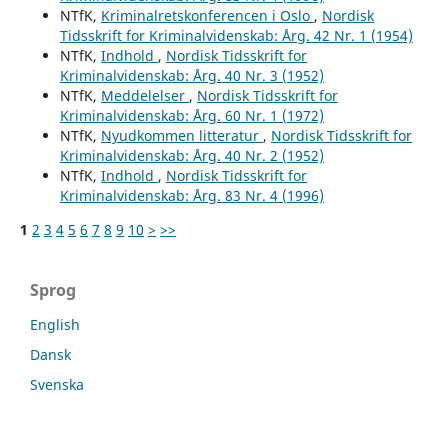
NTfK,
Kriminalretskonferencen i Oslo
,
Nordisk
Tidsskrift for Kriminalvidenskab: Årg. 42 Nr. 1 (1954)
NTfK,
Indhold
,
Nordisk Tidsskrift for
Kriminalvidenskab: Årg. 40 Nr. 3 (1952)
NTfK,
Meddelelser
,
Nordisk Tidsskrift for
Kriminalvidenskab: Årg. 60 Nr. 1 (1972)
NTfK,
Nyudkommen litteratur
,
Nordisk Tidsskrift for
Kriminalvidenskab: Årg. 40 Nr. 2 (1952)
NTfK,
Indhold
,
Nordisk Tidsskrift for
Kriminalvidenskab: Årg. 83 Nr. 4 (1996)
1
2
3
4
5
6
7
8
9
10
>
>>
Sprog
English
Dansk
Svenska