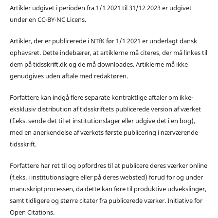
Artikler udgivet i perioden fra 1/1 2021 til 31/12 2023 er udgivet
under en CC-BY-NC Licens.
Artikler, der er publicerede i NTfK før 1/1 2021 er underlagt dansk
ophavsret. Dette indebærer, at artiklerne må citeres, der må linkes til
dem på tidsskrift.dk og de må downloades. Artiklerne må ikke
genudgives uden aftale med redaktøren.
Forfattere kan indgå flere separate kontraktlige aftaler om ikke-
eksklusiv distribution af tidsskriftets publicerede version af værket
(f.eks. sende det til et institutionslager eller udgive det i en bog),
med en anerkendelse af værkets første publicering i nærværende
tidsskrift.
Forfattere har ret til og opfordres til at publicere deres værker online
(f.eks. i institutionslagre eller på deres websted) forud for og under
manuskriptprocessen, da dette kan føre til produktive udvekslinger,
samt tidligere og større citater fra publicerede værker. Initiative for
Open Citations.