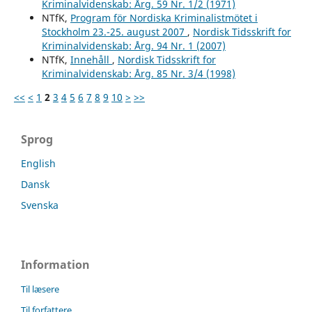
Kriminalvidenskab: Årg. 59 Nr. 1/2 (1971)
NTfK,
Program för Nordiska Kriminalistmötet i
Stockholm 23.-25. august 2007
,
Nordisk Tidsskrift for
Kriminalvidenskab: Årg. 94 Nr. 1 (2007)
NTfK,
Innehåll
,
Nordisk Tidsskrift for
Kriminalvidenskab: Årg. 85 Nr. 3/4 (1998)
<<
<
1
2
3
4
5
6
7
8
9
10
>
>>
Sprog
English
Dansk
Svenska
Information
Til læsere
Til forfattere