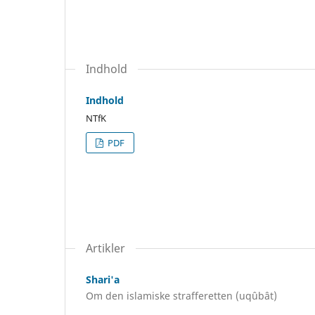
Indhold
Indhold
NTfK
PDF
Artikler
Shari'a
Om den islamiske strafferetten (uqûbât)