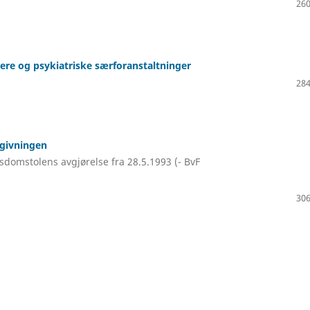
260
ere og psykiatriske særforanstaltninger
284
vgivningen
domstolens avgjørelse fra 28.5.1993 (- BvF
306