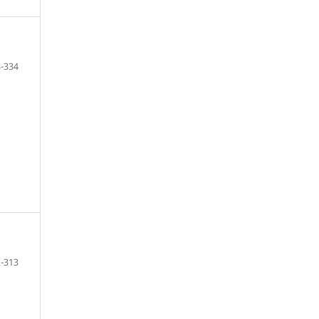
-334
-313