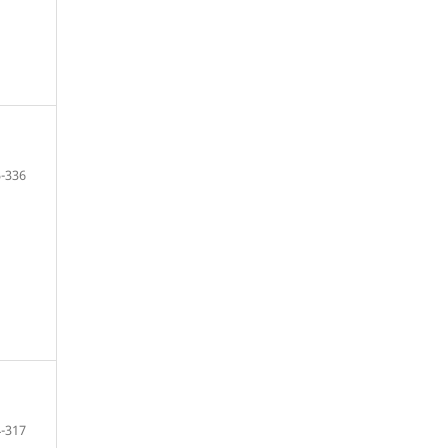
-336
-317