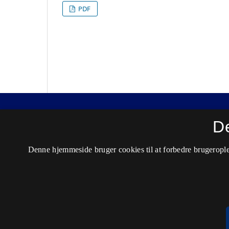
PDF
Nordisk Tidsskrift for Kriminalvidenskab
D
ISSN 0029-1528 (Trykt)
Denne hjemmeside bruger cookies til at forbedre brugerople
ISSN 2446-3051 (Online)
Tilgængelighedserklæring