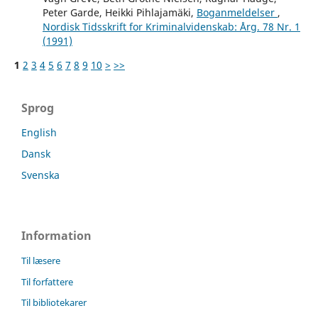
Peter Garde, Heikki Pihlajamäki,
Boganmeldelser
,
Nordisk Tidsskrift for Kriminalvidenskab: Årg. 78 Nr. 1
(1991)
1
2
3
4
5
6
7
8
9
10
>
>>
Sprog
English
Dansk
Svenska
Information
Til læsere
Til forfattere
Til bibliotekarer