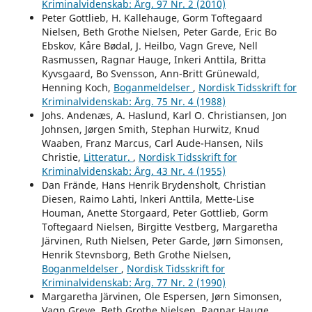
Kriminalvidenskab: Årg. 97 Nr. 2 (2010)
Peter Gottlieb, H. Kallehauge, Gorm Toftegaard
Nielsen, Beth Grothe Nielsen, Peter Garde, Eric Bo
Ebskov, Kåre Bødal, J. Heilbo, Vagn Greve, Nell
Rasmussen, Ragnar Hauge, Inkeri Anttila, Britta
Kyvsgaard, Bo Svensson, Ann-Britt Grünewald,
Henning Koch,
Boganmeldelser
,
Nordisk Tidsskrift for
Kriminalvidenskab: Årg. 75 Nr. 4 (1988)
Johs. Andenæs, A. Haslund, Karl O. Christiansen, Jon
Johnsen, Jørgen Smith, Stephan Hurwitz, Knud
Waaben, Franz Marcus, Carl Aude-Hansen, Nils
Christie,
Litteratur.
,
Nordisk Tidsskrift for
Kriminalvidenskab: Årg. 43 Nr. 4 (1955)
Dan Frände, Hans Henrik Brydensholt, Christian
Diesen, Raimo Lahti, lnkeri Anttila, Mette-Lise
Houman, Anette Storgaard, Peter Gottlieb, Gorm
Toftegaard Nielsen, Birgitte Vestberg, Margaretha
Järvinen, Ruth Nielsen, Peter Garde, Jørn Simonsen,
Henrik Stevnsborg, Beth Grothe Nielsen,
Boganmeldelser
,
Nordisk Tidsskrift for
Kriminalvidenskab: Årg. 77 Nr. 2 (1990)
Margaretha Järvinen, Ole Espersen, Jørn Simonsen,
Vagn Greve, Beth Grothe Nielsen, Ragnar Hauge,