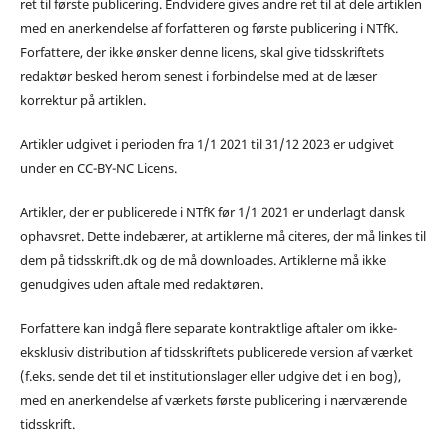
ret til første publicering. Endvidere gives andre ret til at dele artiklen
med en anerkendelse af forfatteren og første publicering i NTfK.
Forfattere, der ikke ønsker denne licens, skal give tidsskriftets
redaktør besked herom senest i forbindelse med at de læser
korrektur på artiklen.
Artikler udgivet i perioden fra 1/1 2021 til 31/12 2023 er udgivet
under en CC-BY-NC Licens.
Artikler, der er publicerede i NTfK før 1/1 2021 er underlagt dansk
ophavsret. Dette indebærer, at artiklerne må citeres, der må linkes til
dem på tidsskrift.dk og de må downloades. Artiklerne må ikke
genudgives uden aftale med redaktøren.
Forfattere kan indgå flere separate kontraktlige aftaler om ikke-
eksklusiv distribution af tidsskriftets publicerede version af værket
(f.eks. sende det til et institutionslager eller udgive det i en bog),
med en anerkendelse af værkets første publicering i nærværende
tidsskrift.