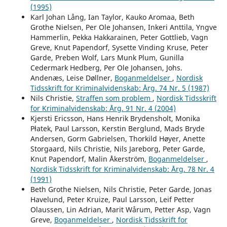
(1995)
Karl Johan Lång, Ian Taylor, Kauko Aromaa, Beth
Grothe Nielsen, Per Ole Johansen, Inkeri Anttila, Yngve
Hammerlin, Pekka Hakkarainen, Peter Gottlieb, Vagn
Greve, Knut Papendorf, Sysette Vinding Kruse, Peter
Garde, Preben Wolf, Lars Munk Plum, Gunilla
Cedermark Hedberg, Per Ole Johansen, Johs.
Andenæs, Leise Døllner,
Boganmeldelser
,
Nordisk
Tidsskrift for Kriminalvidenskab: Årg. 74 Nr. 5 (1987)
Nils Christie,
Straffen som problem
,
Nordisk Tidsskrift
for Kriminalvidenskab: Årg. 91 Nr. 4 (2004)
Kjersti Ericsson, Hans Henrik Brydensholt, Monika
Płatek, Paul Larsson, Kerstin Berglund, Mads Bryde
Andersen, Gorm Gabrielsen, Thorkild Høyer, Anette
Storgaard, Nils Christie, Nils Jareborg, Peter Garde,
Knut Papendorf, Malin Åkerström,
Boganmeldelser
,
Nordisk Tidsskrift for Kriminalvidenskab: Årg. 78 Nr. 4
(1991)
Beth Grothe Nielsen, Nils Christie, Peter Garde, Jonas
Havelund, Peter Kruize, Paul Larsson, Leif Petter
Olaussen, Lin Adrian, Marit Wårum, Petter Asp, Vagn
Greve,
Boganmeldelser
,
Nordisk Tidsskrift for