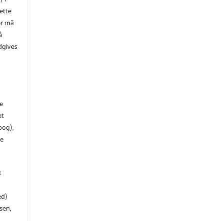
ette
er må
å
dgives
de
et
 bog),
te
t
ed)
sen,