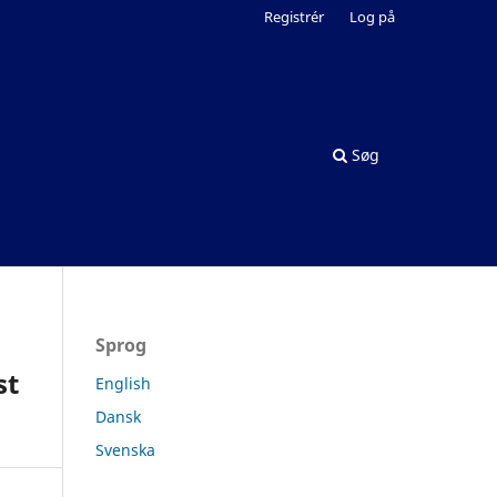
Registrér
Log på
Søg
Sprog
st
English
Dansk
Svenska