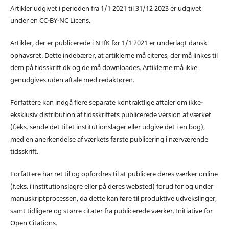
Artikler udgivet i perioden fra 1/1 2021 til 31/12 2023 er udgivet
under en CC-BY-NC Licens.
Artikler, der er publicerede i NTfK før 1/1 2021 er underlagt dansk
ophavsret. Dette indebærer, at artiklerne må citeres, der må linkes til
dem på tidsskrift.dk og de må downloades. Artiklerne må ikke
genudgives uden aftale med redaktøren.
Forfattere kan indgå flere separate kontraktlige aftaler om ikke-
eksklusiv distribution af tidsskriftets publicerede version af værket
(f.eks. sende det til et institutionslager eller udgive det i en bog),
med en anerkendelse af værkets første publicering i nærværende
tidsskrift.
Forfattere har ret til og opfordres til at publicere deres værker online
(f.eks. i institutionslagre eller på deres websted) forud for og under
manuskriptprocessen, da dette kan føre til produktive udvekslinger,
samt tidligere og større citater fra publicerede værker. Initiative for
Open Citations.