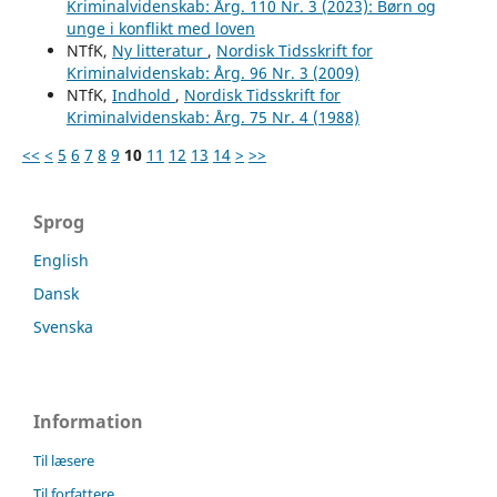
Kriminalvidenskab: Årg. 110 Nr. 3 (2023): Børn og
unge i konflikt med loven
NTfK,
Ny litteratur
,
Nordisk Tidsskrift for
Kriminalvidenskab: Årg. 96 Nr. 3 (2009)
NTfK,
Indhold
,
Nordisk Tidsskrift for
Kriminalvidenskab: Årg. 75 Nr. 4 (1988)
<<
<
5
6
7
8
9
10
11
12
13
14
>
>>
Sprog
English
Dansk
Svenska
Information
Til læsere
Til forfattere