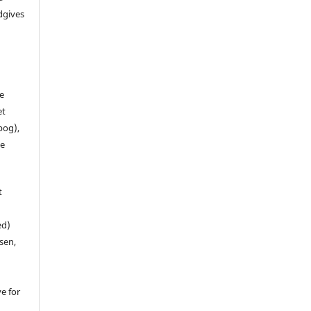
dgives
de
et
 bog),
te
t
ed)
sen,
ve for