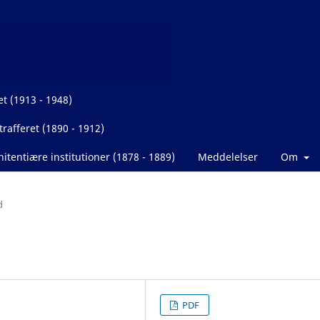
et (1913 - 1948)
rafferet (1890 - 1912)
itentiære institutioner (1878 - 1889)
Meddelelser
Om
d
PDF