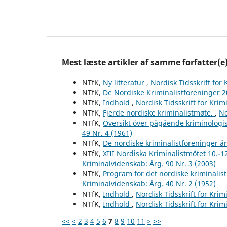
Mest læste artikler af samme forfatter(e
NTfK,
Ny litteratur
,
Nordisk Tidsskrift for
NTfK,
De Nordiske Kriminalistforeninger 
NTfK,
Indhold
,
Nordisk Tidsskrift for Krim
NTfK,
Fjerde nordiske kriminalistmøte.
,
No
NTfK,
Översikt över pågående kriminologis
49 Nr. 4 (1961)
NTfK,
De nordiske kriminalistforeninger å
NTfK,
XIII Nordiska Kriminalistmötet 10.-1
Kriminalvidenskab: Årg. 90 Nr. 3 (2003)
NTfK,
Program for det nordiske kriminalis
Kriminalvidenskab: Årg. 40 Nr. 2 (1952)
NTfK,
Indhold
,
Nordisk Tidsskrift for Krim
NTfK,
Indhold
,
Nordisk Tidsskrift for Krim
<<
<
2
3
4
5
6
7
8
9
10
11
>
>>