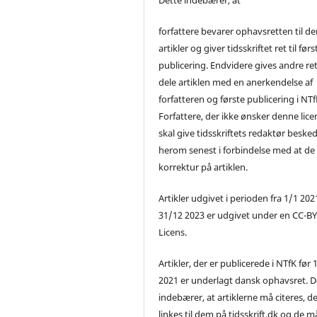
forfattere bevarer ophavsretten til de
artikler og giver tidsskriftet ret til førs
publicering. Endvidere gives andre ret 
dele artiklen med en anerkendelse af
forfatteren og første publicering i NTf
Forfattere, der ikke ønsker denne lice
skal give tidsskriftets redaktør beske
herom senest i forbindelse med at de
korrektur på artiklen.
Artikler udgivet i perioden fra 1/1 2021
31/12 2023 er udgivet under en CC-B
Licens.
Artikler, der er publicerede i NTfK før 
2021 er underlagt dansk ophavsret. D
indebærer, at artiklerne må citeres, d
linkes til dem på tidsskrift.dk og de m