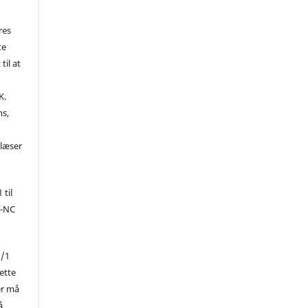
res
te
til at
K.
ns,
d
 læser
 til
Y-NC
1/1
ette
er må
å