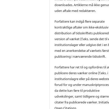
downloades. Artiklerne må ikke genu
uden aftale med redaktøren.
Forfattere kan indgå flere separate
kontraktlige aftaler om ikke-eksklusiv
distribution af tidsskriftets publicere
version af værket (f.eks. sende det til 
institutionslager eller udgive det i en
med en anerkendelse af værkets førs
publicering i nærværende tidsskrift.
Forfattere har ret til og opfordres til a
publicere deres værker online (f.eks. i
institutionslagre eller på deres webst
forud for og under manuskriptproces
da dette kan føre til produktive
udvekslinger, samt tidligere og større
citater fra publicerede værker. Initiati
Open Citations.