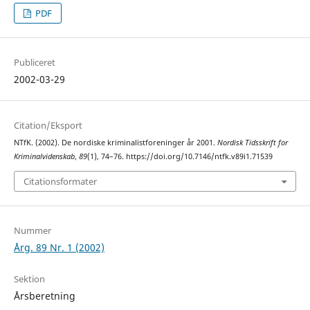
PDF
Publiceret
2002-03-29
Citation/Eksport
NTfK. (2002). De nordiske kriminalistforeninger år 2001.
Nordisk Tidsskrift for
Kriminalvidenskab
,
89
(1), 74–76. https://doi.org/10.7146/ntfk.v89i1.71539
Citationsformater
Nummer
Årg. 89 Nr. 1 (2002)
Sektion
Årsberetning