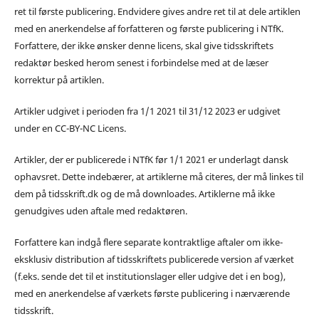
ret til første publicering. Endvidere gives andre ret til at dele artiklen
med en anerkendelse af forfatteren og første publicering i NTfK.
Forfattere, der ikke ønsker denne licens, skal give tidsskriftets
redaktør besked herom senest i forbindelse med at de læser
korrektur på artiklen.
Artikler udgivet i perioden fra 1/1 2021 til 31/12 2023 er udgivet
under en CC-BY-NC Licens.
Artikler, der er publicerede i NTfK før 1/1 2021 er underlagt dansk
ophavsret. Dette indebærer, at artiklerne må citeres, der må linkes til
dem på tidsskrift.dk og de må downloades. Artiklerne må ikke
genudgives uden aftale med redaktøren.
Forfattere kan indgå flere separate kontraktlige aftaler om ikke-
eksklusiv distribution af tidsskriftets publicerede version af værket
(f.eks. sende det til et institutionslager eller udgive det i en bog),
med en anerkendelse af værkets første publicering i nærværende
tidsskrift.