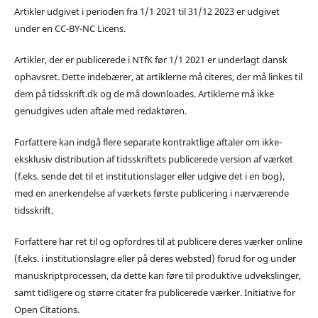
Artikler udgivet i perioden fra 1/1 2021 til 31/12 2023 er udgivet
under en CC-BY-NC Licens.
Artikler, der er publicerede i NTfK før 1/1 2021 er underlagt dansk
ophavsret. Dette indebærer, at artiklerne må citeres, der må linkes til
dem på tidsskrift.dk og de må downloades. Artiklerne må ikke
genudgives uden aftale med redaktøren.
Forfattere kan indgå flere separate kontraktlige aftaler om ikke-
eksklusiv distribution af tidsskriftets publicerede version af værket
(f.eks. sende det til et institutionslager eller udgive det i en bog),
med en anerkendelse af værkets første publicering i nærværende
tidsskrift.
Forfattere har ret til og opfordres til at publicere deres værker online
(f.eks. i institutionslagre eller på deres websted) forud for og under
manuskriptprocessen, da dette kan føre til produktive udvekslinger,
samt tidligere og større citater fra publicerede værker. Initiative for
Open Citations.