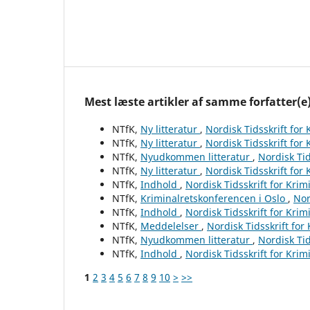
Mest læste artikler af samme forfatter(e
NTfK,
Ny litteratur
,
Nordisk Tidsskrift for
NTfK,
Ny litteratur
,
Nordisk Tidsskrift for
NTfK,
Nyudkommen litteratur
,
Nordisk Tid
NTfK,
Ny litteratur
,
Nordisk Tidsskrift for
NTfK,
Indhold
,
Nordisk Tidsskrift for Krim
NTfK,
Kriminalretskonferencen i Oslo
,
Nor
NTfK,
Indhold
,
Nordisk Tidsskrift for Krim
NTfK,
Meddelelser
,
Nordisk Tidsskrift for
NTfK,
Nyudkommen litteratur
,
Nordisk Tid
NTfK,
Indhold
,
Nordisk Tidsskrift for Krim
1
2
3
4
5
6
7
8
9
10
>
>>