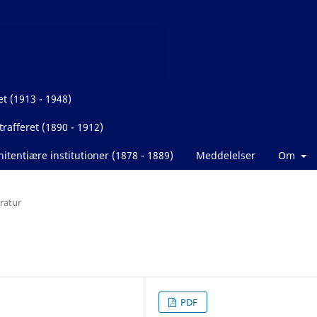
et (1913 - 1948)
rafferet (1890 - 1912)
itentiære institutioner (1878 - 1889)
Meddelelser
Om
eratur
PDF