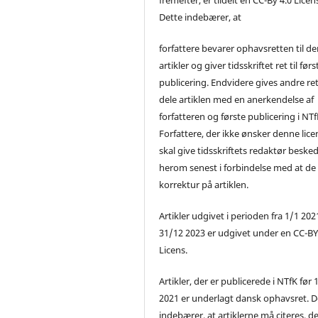
Dette indebærer, at
forfattere bevarer ophavsretten til de
artikler og giver tidsskriftet ret til førs
publicering. Endvidere gives andre ret 
dele artiklen med en anerkendelse af
forfatteren og første publicering i NTf
Forfattere, der ikke ønsker denne lice
skal give tidsskriftets redaktør beske
herom senest i forbindelse med at de
korrektur på artiklen.
Artikler udgivet i perioden fra 1/1 2021
31/12 2023 er udgivet under en CC-B
Licens.
Artikler, der er publicerede i NTfK før 
2021 er underlagt dansk ophavsret. D
indebærer, at artiklerne må citeres, d