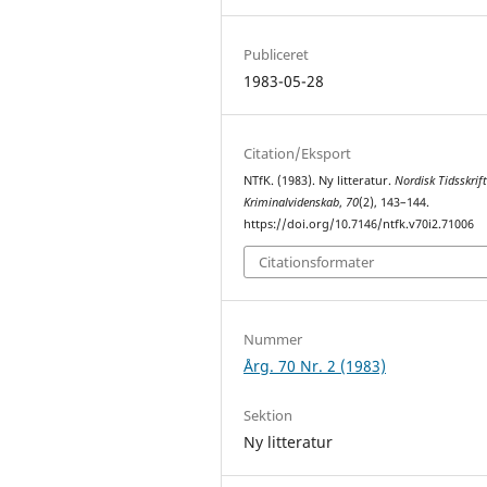
Publiceret
1983-05-28
Citation/Eksport
NTfK. (1983). Ny litteratur.
Nordisk Tidsskrift
Kriminalvidenskab
,
70
(2), 143–144.
https://doi.org/10.7146/ntfk.v70i2.71006
Citationsformater
Nummer
Årg. 70 Nr. 2 (1983)
Sektion
Ny litteratur