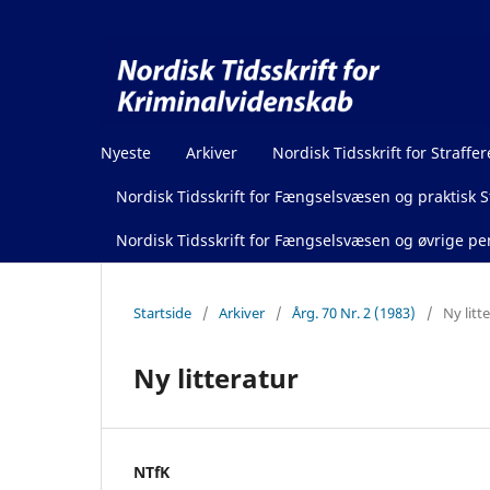
Nyeste
Arkiver
Nordisk Tidsskrift for Straffer
Nordisk Tidsskrift for Fængselsvæsen og praktisk St
Nordisk Tidsskrift for Fængselsvæsen og øvrige pen
Startside
/
Arkiver
/
Årg. 70 Nr. 2 (1983)
/
Ny litt
Ny litteratur
NTfK