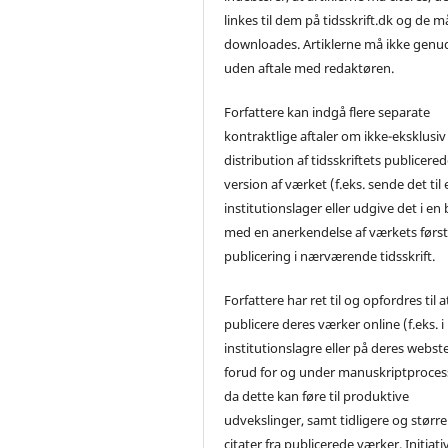
linkes til dem på tidsskrift.dk og de m
downloades. Artiklerne må ikke genu
uden aftale med redaktøren.
Forfattere kan indgå flere separate
kontraktlige aftaler om ikke-eksklusiv
distribution af tidsskriftets publicere
version af værket (f.eks. sende det til 
institutionslager eller udgive det i en
med en anerkendelse af værkets førs
publicering i nærværende tidsskrift.
Forfattere har ret til og opfordres til a
publicere deres værker online (f.eks. i
institutionslagre eller på deres webst
forud for og under manuskriptproces
da dette kan føre til produktive
udvekslinger, samt tidligere og større
citater fra publicerede værker. Initiati