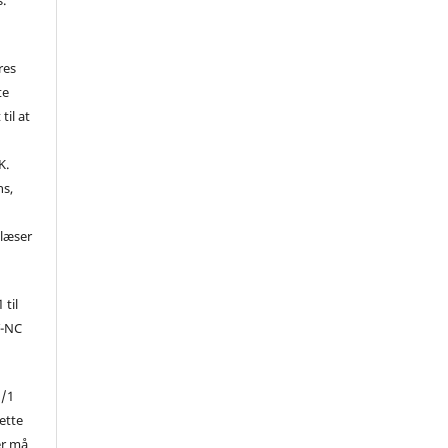
res
te
til at
K.
ns,
d
 læser
 til
Y-NC
1/1
ette
er må