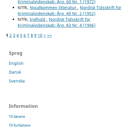
Kriminalvidenskab: Årg. 60 Nr. 1 (1972)
NTfK,
Nyudkommen litteratur
,
Nordisk Tidsskrift for
Kriminalvidenskab: Årg. 40 Nr. 2 (1952)
NTfK,
Indhold
,
Nordisk Tidsskrift for
Kriminalvidenskab: Årg. 83 Nr. 4 (1996)
1
2
3
4
5
6
7
8
9
10
>
>>
Sprog
English
Dansk
Svenska
Information
Til læsere
Til forfattere