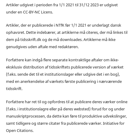
Artikler udgivet i perioden fra 1/1 2021 til 31/12 2023 er udgivet
under en CC-BY-NC Licens.
Artikler, der er publicerede i NTfK før 1/1 2021 er underlagt dansk
ophavsret. Dette indebærer, at artiklerne må citeres, der må linkes til
dem på tidsskrift.dk og de må downloades. Artiklerne må ikke
genudgives uden aftale med redaktøren.
Forfattere kan indgå flere separate kontraktlige aftaler om ikke-
eksklusiv distribution af tidsskriftets publicerede version af værket
(f.eks. sende det til et institutionslager eller udgive det i en bog),
med en anerkendelse af værkets første publicering i nærværende
tidsskrift.
Forfattere har ret til og opfordres til at publicere deres værker online
(f.eks. i institutionslagre eller på deres websted) forud for og under
manuskriptprocessen, da dette kan føre til produktive udvekslinger,
samt tidligere og større citater fra publicerede værker. Initiative for
Open Citations.