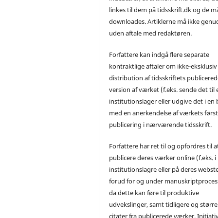
linkes til dem på tidsskrift.dk og de m
downloades. Artiklerne må ikke genu
uden aftale med redaktøren.
Forfattere kan indgå flere separate
kontraktlige aftaler om ikke-eksklusiv
distribution af tidsskriftets publicere
version af værket (f.eks. sende det til 
institutionslager eller udgive det i en
med en anerkendelse af værkets førs
publicering i nærværende tidsskrift.
Forfattere har ret til og opfordres til a
publicere deres værker online (f.eks. i
institutionslagre eller på deres webst
forud for og under manuskriptproces
da dette kan føre til produktive
udvekslinger, samt tidligere og større
citater fra publicerede værker. Initiati