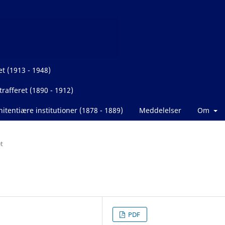
et (1913 - 1948)
rafferet (1890 - 1912)
itentiære institutioner (1878 - 1889)
Meddelelser
Om
t
PDF