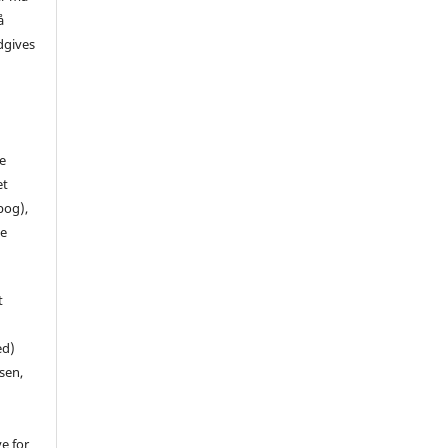
å
dgives
de
et
 bog),
te
t
ed)
sen,
ve for