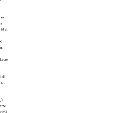
res
te
til at
K.
ns,
d
 læser
 til
Y-NC
1/1
ette
er må