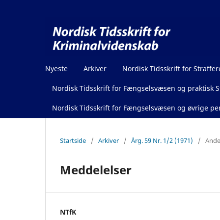
Nyeste
Arkiver
Nordisk Tidsskrift for Straffer
Nordisk Tidsskrift for Fængselsvæsen og praktisk St
Nordisk Tidsskrift for Fængselsvæsen og øvrige pen
Startside
/
Arkiver
/
Årg. 59 Nr. 1/2 (1971)
/
Ande
Meddelelser
NTfK