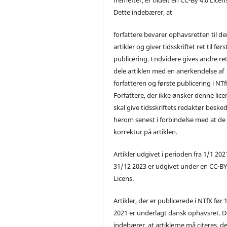
Dette indebærer, at
forfattere bevarer ophavsretten til de
artikler og giver tidsskriftet ret til førs
publicering. Endvidere gives andre ret 
dele artiklen med en anerkendelse af
forfatteren og første publicering i NTf
Forfattere, der ikke ønsker denne lice
skal give tidsskriftets redaktør beske
herom senest i forbindelse med at de
korrektur på artiklen.
Artikler udgivet i perioden fra 1/1 2021
31/12 2023 er udgivet under en CC-B
Licens.
Artikler, der er publicerede i NTfK før 
2021 er underlagt dansk ophavsret. D
indebærer, at artiklerne må citeres, d