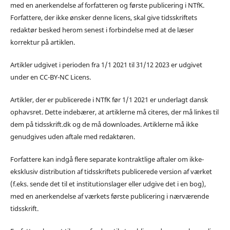
med en anerkendelse af forfatteren og første publicering i NTfK.
Forfattere, der ikke ønsker denne licens, skal give tidsskriftets
redaktør besked herom senest i forbindelse med at de læser
korrektur på artiklen.
Artikler udgivet i perioden fra 1/1 2021 til 31/12 2023 er udgivet
under en CC-BY-NC Licens.
Artikler, der er publicerede i NTfK før 1/1 2021 er underlagt dansk
ophavsret. Dette indebærer, at artiklerne må citeres, der må linkes til
dem på tidsskrift.dk og de må downloades. Artiklerne må ikke
genudgives uden aftale med redaktøren.
Forfattere kan indgå flere separate kontraktlige aftaler om ikke-
eksklusiv distribution af tidsskriftets publicerede version af værket
(f.eks. sende det til et institutionslager eller udgive det i en bog),
med en anerkendelse af værkets første publicering i nærværende
tidsskrift.