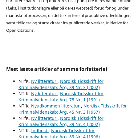
Forfattere har ret til og opfordres til at publicere deres værker online
(f.eks. i institutionslagre eller på deres websted) forud for og under
manuskriptprocessen, da dette kan føre til produktive udvekslinger,
samt tidligere og større citater fra publicerede værker. Initiative for
Open Citations.
Mest læste artikler af samme forfatter(e)
NTfK,
Ny litteratur
,
Nordisk Tidsskrift for
Kriminalvidenskab: Årg. 89 Nr. 3 (2002)
NTfK,
Ny litteratur
,
Nordisk Tidsskrift for
Kriminalvidenskab: Årg. 78 Nr. 1 (1991)
NTfK,
Nyudkommen litteratur
,
Nordisk Tidsskrift for
Kriminalvidenskab: Årg. 45 Nr. 3 (1957)
NTfK,
Ny litteratur
,
Nordisk Tidsskrift for
Kriminalvidenskab: Årg. 89 Nr. 4 (2002)
NTfK,
Indhold
,
Nordisk Tidsskrift for
Kriminalvidenskab: Årg. 83 Nr. 4 (1996)