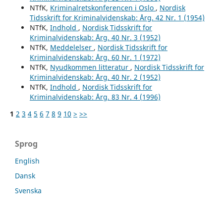
NTfK,
Kriminalretskonferencen i Oslo
,
Nordisk
Tidsskrift for Kriminalvidenskab: Årg. 42 Nr. 1 (1954)
NTfK,
Indhold
,
Nordisk Tidsskrift for
Kriminalvidenskab: Årg. 40 Nr. 3 (1952)
NTfK,
Meddelelser
,
Nordisk Tidsskrift for
Kriminalvidenskab: Årg. 60 Nr. 1 (1972)
NTfK,
Nyudkommen litteratur
,
Nordisk Tidsskrift for
Kriminalvidenskab: Årg. 40 Nr. 2 (1952)
NTfK,
Indhold
,
Nordisk Tidsskrift for
Kriminalvidenskab: Årg. 83 Nr. 4 (1996)
1
2
3
4
5
6
7
8
9
10
>
>>
Sprog
English
Dansk
Svenska