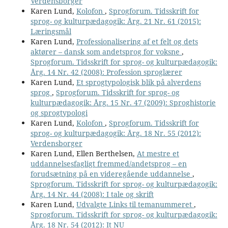
Verdensborger
Karen Lund,
Kolofon
,
Sprogforum. Tidsskrift for
sprog- og kulturpædagogik: Årg. 21 Nr. 61 (2015):
Læringsmål
Karen Lund,
Professionalisering af et felt og dets
aktører – dansk som andetsprog for voksne
,
Sprogforum. Tidsskrift for sprog- og kulturpædagogik:
Årg. 14 Nr. 42 (2008): Profession sproglærer
Karen Lund,
Et sprogtypologisk blik på alverdens
sprog
,
Sprogforum. Tidsskrift for sprog- og
kulturpædagogik: Årg. 15 Nr. 47 (2009): Sproghistorie
og sprogtypologi
Karen Lund,
Kolofon
,
Sprogforum. Tidsskrift for
sprog- og kulturpædagogik: Årg. 18 Nr. 55 (2012):
Verdensborger
Karen Lund, Ellen Berthelsen,
At mestre et
uddannelsesfagligt fremmed/andetsprog – en
forudsætning på en videregående uddannelse
,
Sprogforum. Tidsskrift for sprog- og kulturpædagogik:
Årg. 14 Nr. 44 (2008): I tale og skrift
Karen Lund,
Udvalgte Links til temanummeret
,
Sprogforum. Tidsskrift for sprog- og kulturpædagogik:
Årg. 18 Nr. 54 (2012): It NU