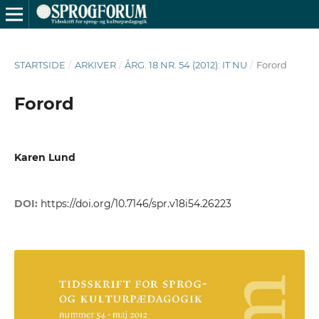
STARTSIDE
/
ARKIVER
/
ÅRG. 18 NR. 54 (2012): IT NU
/
Forord
Forord
Karen Lund
DOI:
https://doi.org/10.7146/spr.v18i54.26223