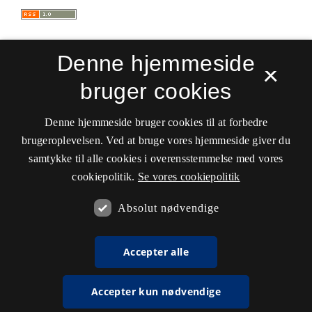
Denne hjemmeside
×
bruger cookies
Sprogforum. Tidsskrift for sprog- og
kulturpædagogik
Denne hjemmeside bruger cookies til at forbedre
ISSN 0909-9328 (Trykt)
ISSN 1399-8617 (Online)
brugeroplevelsen. Ved at bruge vores hjemmeside giver du
samtykke til alle cookies i overensstemmelse med vores
Tilgængelighedserklæring
cookiepolitik.
Se vores cookiepolitik
Hostet af
Det Kgl. Bibliotek
Absolut nødvendige
Accepter alle
Accepter kun nødvendige