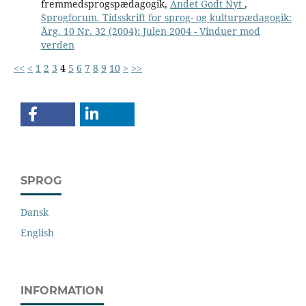
fremmedsprogspædagogik,
Andet Godt Nyt
,
Sprogforum. Tidsskrift for sprog- og kulturpædagogik:
Årg. 10 Nr. 32 (2004): Julen 2004 - Vinduer mod
verden
<<
<
1
2
3
4
5
6
7
8
9
10
>
>>
SPROG
Dansk
English
INFORMATION