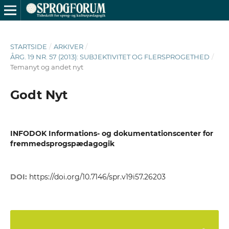
STARTSIDE
/
ARKIVER
/
ÅRG. 19 NR. 57 (2013): SUBJEKTIVITET OG FLERSPROGETHED
/
Temanyt og andet nyt
Godt Nyt
INFODOK Informations- og dokumentationscenter for
fremmedsprogspædagogik
DOI:
https://doi.org/10.7146/spr.v19i57.26203