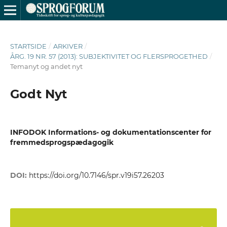
STARTSIDE
/
ARKIVER
/
ÅRG. 19 NR. 57 (2013): SUBJEKTIVITET OG FLERSPROGETHED
/
Temanyt og andet nyt
Godt Nyt
INFODOK Informations- og dokumentationscenter for
fremmedsprogspædagogik
DOI:
https://doi.org/10.7146/spr.v19i57.26203