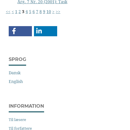
Årg. 7 Nr. 20 (2001): Task
<<
<
1
2
3
4
5
6
7
8
9
10
>
>>
SPROG
Dansk
English
INFORMATION
Til læsere
Til forfattere