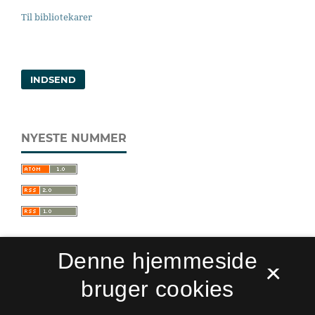
Til bibliotekarer
INDSEND
NYESTE NUMMER
Denne hjemmeside
×
bruger cookies
Sprogforum. Tidsskrift for sprog- og
kulturpædagogik