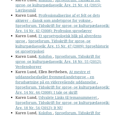
sprog- og kulturpædagogik: Årg. 21 Nr. 61 (2015):
Læringsmål
Karen Lund,
Professionalisering af et felt og dets
aktører – dansk som andetsprog for voksne
,
Sprogforum. Tidsskrift for sprog- og kulturpædagogik:
Årg. 14 Nr. 42 (2008): Profession sproglærer
Karen Lund,
Et sprogtypologisk blik på alverdens
sprog
,
Sprogforum. Tidsskrift for sprog- og
kulturpædagogik: Årg. 15 Nr. 47 (2009): Sproghistorie
og sprogtypologi
Karen Lund,
Kolofon
,
Sprogforum. Tidsskrift for
sprog- og kulturpædagogik: Årg. 18 Nr. 55 (2012):
Verdensborger
Karen Lund, Ellen Berthelsen,
At mestre et
uddannelsesfagligt fremmed/andetsprog – en
forudsætning på en videregående uddannelse
,
Sprogforum. Tidsskrift for sprog- og kulturpædagogik:
Årg. 14 Nr. 44 (2008): I tale og skrift
Karen Lund,
Udvalgte Links til temanummeret
,
Sprogforum. Tidsskrift for sprog- og kulturpædagogik:
Årg. 18 Nr. 54 (2012): It NU
Karen Lund,
Kolofon
,
Sprogforum. Tidsskrift for