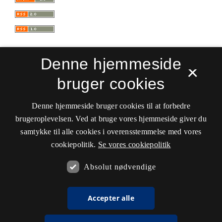
Denne hjemmeside
×
bruger cookies
Sprogforum. Tidsskrift for sprog- og
kulturpædagogik
Denne hjemmeside bruger cookies til at forbedre
ISSN 0909-9328 (Trykt)
ISSN 1399-8617 (Online)
brugeroplevelsen. Ved at bruge vores hjemmeside giver du
samtykke til alle cookies i overensstemmelse med vores
Tilgængelighedserklæring
cookiepolitik.
Se vores cookiepolitik
Hostet af
Det Kgl. Bibliotek
Absolut nødvendige
Accepter alle