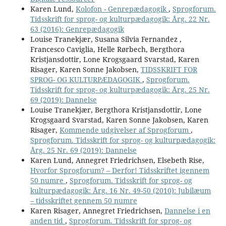
Karen Lund,
Kolofon - Genrepædagogik
,
Sprogforum.
Tidsskrift for sprog- og kulturpædagogik: Årg. 22 Nr.
63 (2016): Genrepædagogik
Louise Tranekjær, Susana Silvia Fernandez ,
Francesco Caviglia, Helle Rørbech, Bergthora
Kristjansdottir, Lone Krogsgaard Svarstad, Karen
Risager, Karen Sonne Jakobsen,
TIDSSKRIFT FOR
SPROG- OG KULTURPÆDAGOGIK
,
Sprogforum.
Tidsskrift for sprog- og kulturpædagogik: Årg. 25 Nr.
69 (2019): Dannelse
Louise Tranekjær, Bergthora Kristjansdottir, Lone
Krogsgaard Svarstad, Karen Sonne Jakobsen, Karen
Risager,
Kommende udgivelser af Sprogforum
,
Sprogforum. Tidsskrift for sprog- og kulturpædagogik:
Årg. 25 Nr. 69 (2019): Dannelse
Karen Lund, Annegret Friedrichsen, Elsebeth Rise,
Hvorfor Sprogforum? – Derfor! Tidsskriftet igennem
50 numre
,
Sprogforum. Tidsskrift for sprog- og
kulturpædagogik: Årg. 16 Nr. 49-50 (2010): Jubilæum
– tidsskriftet gennem 50 numre
Karen Risager, Annegret Friedrichsen,
Dannelse i en
anden tid
,
Sprogforum. Tidsskrift for sprog- og