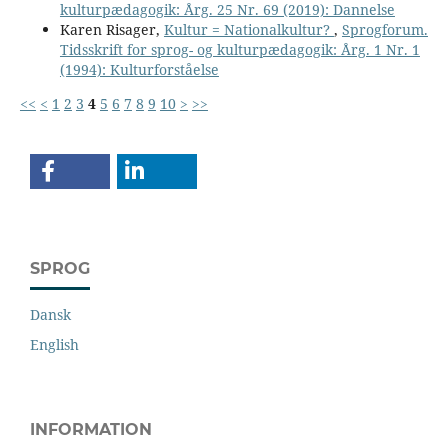
kulturpædagogik: Årg. 25 Nr. 69 (2019): Dannelse
Karen Risager,
Kultur = Nationalkultur?
,
Sprogforum.
Tidsskrift for sprog- og kulturpædagogik: Årg. 1 Nr. 1
(1994): Kulturforståelse
<<
<
1
2
3
4
5
6
7
8
9
10
>
>>
SPROG
Dansk
English
INFORMATION