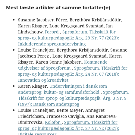
Mest læste artikler af samme forfatter(e)
Susanne Jacobsen Pérez, Bergthóra Kristjánsdóttir,
Karen Risager, Lone Krogsgaard Svarstad, Jan
Lindschouw,
Forord
,
Sprogforum. Tidsskrift for
sprog- og kulturpædagogik: Årg. 29 Nr. 77 (2023):
Inkluderende sprogundervisning
Louise Tranekjær, Bergthora Kristjansdottir, Susanne
Jacobsen Perez , Lone Krogsgaard Svarstad, Karen
Risager, Karen Sonne Jakobsen,
Kommende
udgivelser af Sprogforum
,
Sprogforum. Tidsskrift for
sprog- og kulturpædagogik: Årg. 24 Nr. 67 (2018):
Innovation og kreativitet
Karen Risager,
Undervisningen i dansk som
andetsprog: kultur- og samfundsforhold
,
Sprogforum.
Tidsskrift for sprog- og kulturpædagogik: Årg. 3 Nr. 9
(1997): Dansk som andetsprog
Louise Tranekjær, Bente Meyer, Annegret
Friedrichsen, Francesco Caviglia, Ana Kanareva-
Dimitrovska,
Kolofon
,
Sprogforum. Tidsskrift for
sprog- og kulturpædagogik: Årg. 27 Nr. 72 (2021):
Digitale ressourcer