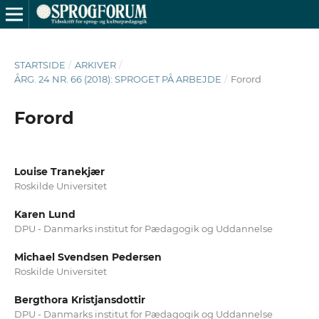
STARTSIDE
/
ARKIVER
/
ÅRG. 24 NR. 66 (2018): SPROGET PÅ ARBEJDE
/
Forord
Forord
Louise Tranekjær
Roskilde Universitet
Karen Lund
DPU - Danmarks institut for Pædagogik og Uddannelse
Michael Svendsen Pedersen
Roskilde Universitet
Bergthora Kristjansdottir
DPU - Danmarks institut for Pædagogik og Uddannelse