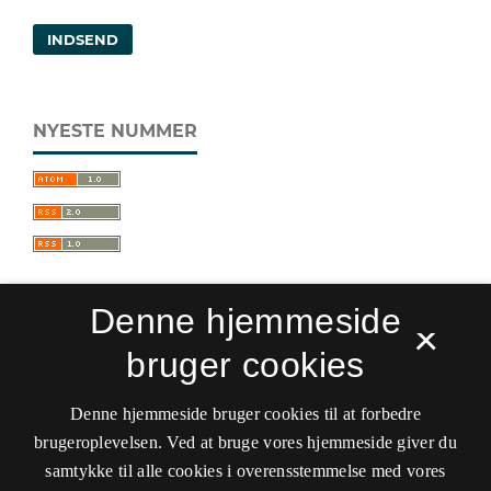
INDSEND
NYESTE NUMMER
Denne hjemmeside
×
bruger cookies
Sprogforum. Tidsskrift for sprog- og
kulturpædagogik
Denne hjemmeside bruger cookies til at forbedre
ISSN 0909-9328 (Trykt)
ISSN 1399-8617 (Online)
brugeroplevelsen. Ved at bruge vores hjemmeside giver du
samtykke til alle cookies i overensstemmelse med vores
Tilgængelighedserklæring