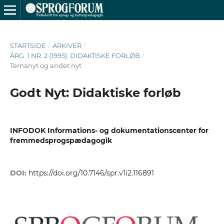
STARTSIDE
/
ARKIVER
/
ÅRG. 1 NR. 2 (1995): DIDAKTISKE FORLØB
/
Temanyt og andet nyt
Godt Nyt: Didaktiske forløb
INFODOK Informations- og dokumentationscenter for
fremmedsprogspædagogik
DOI:
https://doi.org/10.7146/spr.v1i2.116891