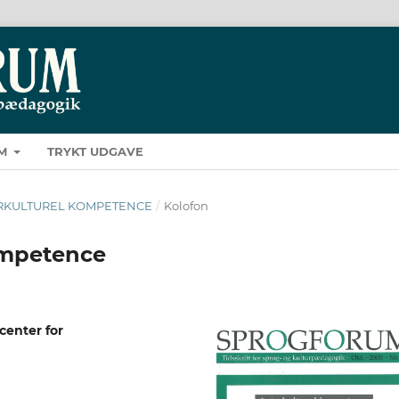
M
TRYKT UDGAVE
INTERKULTUREL KOMPETENCE
/
Kolofon
kompetence
enter for