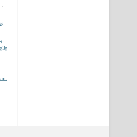
1
,
og
t:
glig
um.