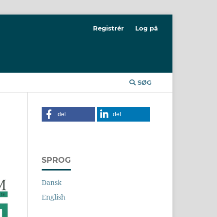
Registrér
Log på
SØG
del
del
SPROG
Dansk
English