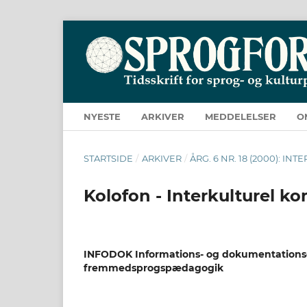
NYESTE
ARKIVER
MEDDELELSER
O
STARTSIDE
/
ARKIVER
/
ÅRG. 6 NR. 18 (2000): 
Kolofon - Interkulturel 
INFODOK Informations- og dokumentationsc
fremmedsprogspædagogik