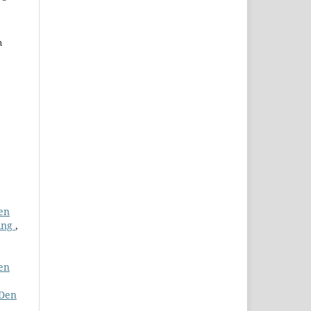
n
den
ring
,
den
 Den