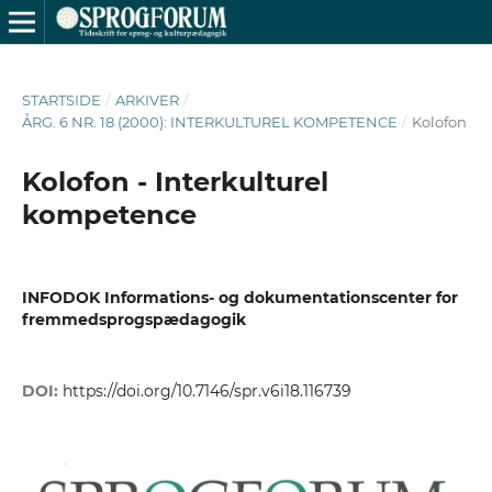
STARTSIDE
/
ARKIVER
/
ÅRG. 6 NR. 18 (2000): INTERKULTUREL KOMPETENCE
/
Kolofon
Kolofon - Interkulturel
kompetence
INFODOK Informations- og dokumentationscenter for
fremmedsprogspædagogik
DOI:
https://doi.org/10.7146/spr.v6i18.116739