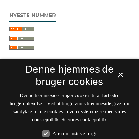
NYESTE NUMMER
Denne hjemmeside
×
bruger cookies
Sprogforum. Tidsskrift for sprog- og
kulturpædagogik
Denne hjemmeside bruger cookies til at forbedre
ISSN 0909-9328 (Trykt)
ISSN 1399-8617 (Online)
brugeroplevelsen. Ved at bruge vores hjemmeside giver du
samtykke til alle cookies i overensstemmelse med vores
Tilgængelighedserklæring
cookiepolitik.
Se vores cookiepolitik
Hostet af
Det Kgl. Bibliotek
Absolut nødvendige