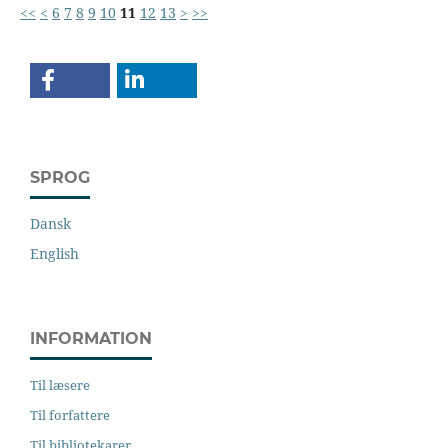
<<
<
6
7
8
9
10
11
12
13
>
>>
SPROG
Dansk
English
INFORMATION
Til læsere
Til forfattere
Til bibliotekarer