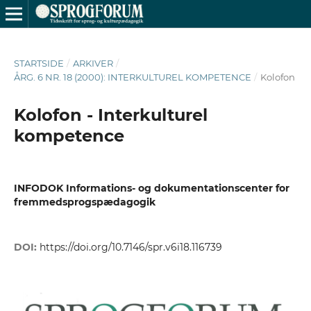
STARTSIDE
/
ARKIVER
/
ÅRG. 6 NR. 18 (2000): INTERKULTUREL KOMPETENCE
/
Kolofon
Kolofon - Interkulturel
kompetence
INFODOK Informations- og dokumentationscenter for
fremmedsprogspædagogik
DOI:
https://doi.org/10.7146/spr.v6i18.116739