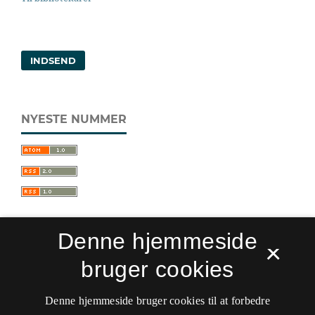
INDSEND
NYESTE NUMMER
Denne hjemmeside
×
bruger cookies
Sprogforum. Tidsskrift for sprog- og
kulturpædagogik
Denne hjemmeside bruger cookies til at forbedre
ISSN 0909-9328 (Trykt)