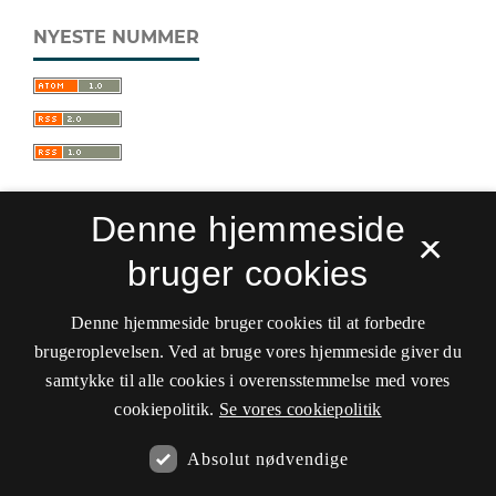
NYESTE NUMMER
Denne hjemmeside
×
bruger cookies
Sprogforum. Tidsskrift for sprog- og
kulturpædagogik
Denne hjemmeside bruger cookies til at forbedre
ISSN 0909-9328 (Trykt)
ISSN 1399-8617 (Online)
brugeroplevelsen. Ved at bruge vores hjemmeside giver du
samtykke til alle cookies i overensstemmelse med vores
Tilgængelighedserklæring
cookiepolitik.
Se vores cookiepolitik
Hostet af
Det Kgl. Bibliotek
Absolut nødvendige