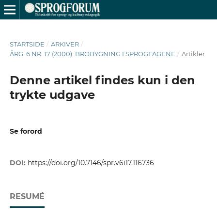
STARTSIDE
/
ARKIVER
/
ÅRG. 6 NR. 17 (2000): BROBYGNING I SPROGFAGENE
/
Artikler
Denne artikel findes kun i den
trykte udgave
Se forord
DOI:
https://doi.org/10.7146/spr.v6i17.116736
RESUMÉ