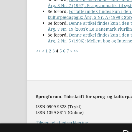
Årg. 3 Nr. 7 (1997): Fra grammatik- til sys
Se forord,
Forfatterindex findes kun i de
kulturpædagogik: Årg. 5 Nr. A (1999): Sp
Se forord,
Denne artikel findes kun i den
Årg. 7 Nr. 19 (2001): Le Danemark Plurili
Se forord,
Denne artikel findes kun i den
Årg. 2 Nr. 5 (1996): Mellem bog og Interne
<<
<
1
2
3
4
5
6
7
>
>>
Sprogforum. Tidsskrift for sprog- og kulturp
ISSN 0909-9328 (Trykt)
ISSN 1399-8617 (Online)
Tilgængelighedserklæring