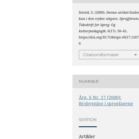
forord, S. (2000). Denne artikel finde
kun i den trykte udgave.
Sprogforum
Tidsskrift for Sprog- Og
kulturpædagogik
,
6
(17), 58–61.
https://doi.org/10.7146/spr.v6i17.1167
6
Citationsformater
NUMMER
Årg. 6 Nr. 17 (2000):
Brobygning i sprogfagene
SEKTION
Artikler