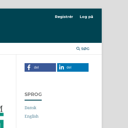
Registrér
Log på
SØG
del
del
SPROG
Dansk
English