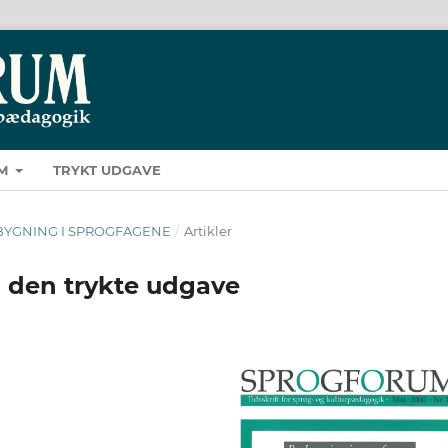
M
TRYKT UDGAVE
BROBYGNING I SPROGFAGENE
/
Artikler
i den trykte udgave