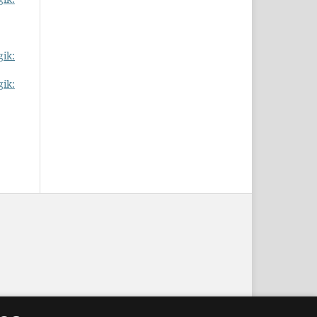
gik:
gik: