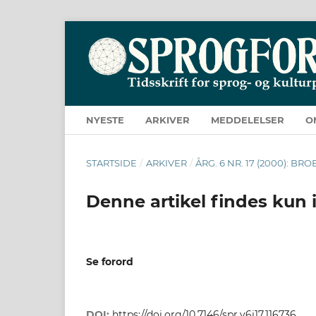
NYESTE
ARKIVER
MEDDELELSER
O
STARTSIDE
/
ARKIVER
/
ÅRG. 6 NR. 17 (2000): 
Denne artikel findes kun 
Se forord
DOI:
https://doi.org/10.7146/spr.v6i17.116736