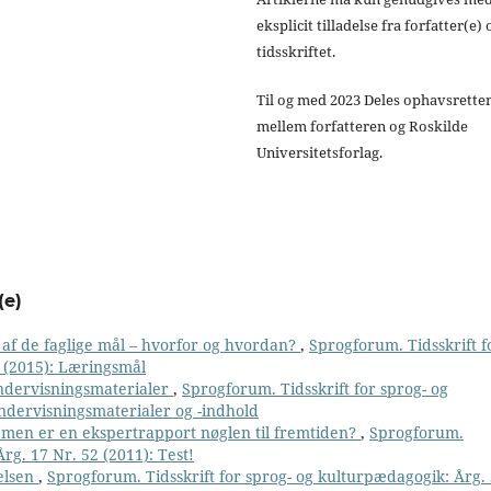
eksplicit tilladelse fra forfatter(e) 
tidsskriftet.
Til og med 2023 Deles ophavsrette
mellem forfatteren og Roskilde
Universitetsforlag.
(e)
 af de faglige mål – hvorfor og hvordan?
,
Sprogforum. Tidsskrift f
1 (2015): Læringsmål
undervisningsmaterialer
,
Sprogforum. Tidsskrift for sprog- og
ndervisningsmaterialer og -indhold
– men er en ekspertrapport nøglen til fremtiden?
,
Sprogforum.
rg. 17 Nr. 52 (2011): Test!
elsen
,
Sprogforum. Tidsskrift for sprog- og kulturpædagogik: Årg.