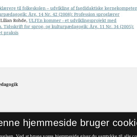
sklærere til folkeskolen – udvikling af fagdidaktiske kernekompete
turpædagogik: Årg. 14 Nr. 42 (2008): Profession sproglærer
 Lilian Rohde,
ULFEn kommer - et udviklingsprojekt med
 Tidsskrift for sprog- og kulturpædagogik: Årg. 11 Nr. 34 (2005):
t praksis
ædagogik
enne hjemmeside bruger cooki
velsen. Ved at bruge vores hjemmeside giver du samtykke til alle c