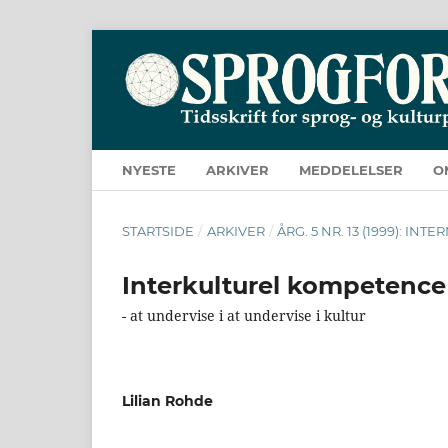
NYESTE
ARKIVER
MEDDELELSER
O
STARTSIDE
/
ARKIVER
/
ÅRG. 5 NR. 13 (1999): IN
Interkulturel kompetence
- at undervise i at undervise i kultur
Lilian Rohde