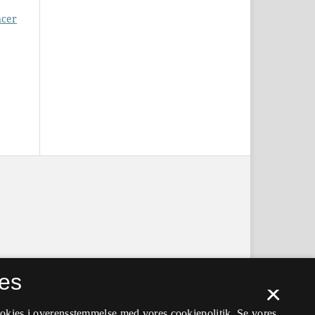
ncer
es
×
ookies i overensstemmelse med vores cookiepolitik.
Se vores