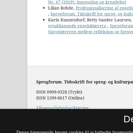
Nr. 67 (2018): Innovation og kreativitet
Lilian Rohde,
Professionalisering af engel
,
Sprogforum. Tidsskrift for sprog- og kul
Karin Kunzendorf, Betty Sander Laursen,
nyuddannede engelsklærere
,
Sprogforum.
Sproglæreren mellem refleksion og fornye
Sprogforum. Tidsskrift for sprog- og kulturp
ISSN 0909-9328 (Trykt)
ISSN 1399-8617 (Online)
Tilgængelighedserklæring
D
Hostet af
Det Kgl. Bibliotek
Denne hjemmeside bruger cookies til at forbedre brugerople