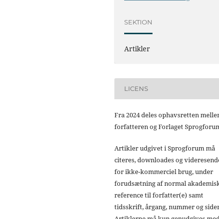
SEKTION
Artikler
LICENS
Fra 2024 deles ophavsretten mell
forfatteren og Forlaget Sprogforu
Artikler udgivet i Sprogforum må
citeres, downloades og videresend
for ikke-kommerciel brug, under
forudsætning af normal akademis
reference til forfatter(e) samt
tidsskrift, årgang, nummer og sider
Artiklerne må kun genudgives me