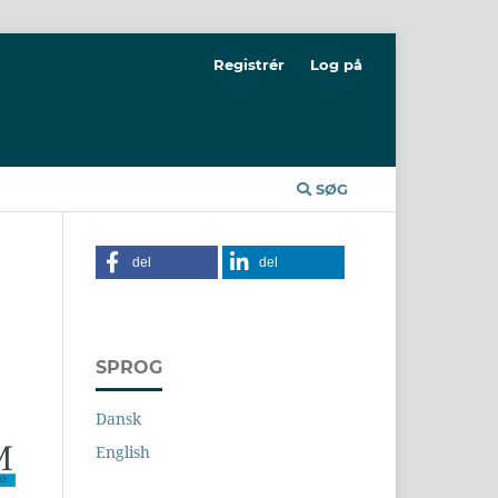
Registrér
Log på
SØG
del
del
SPROG
Dansk
English