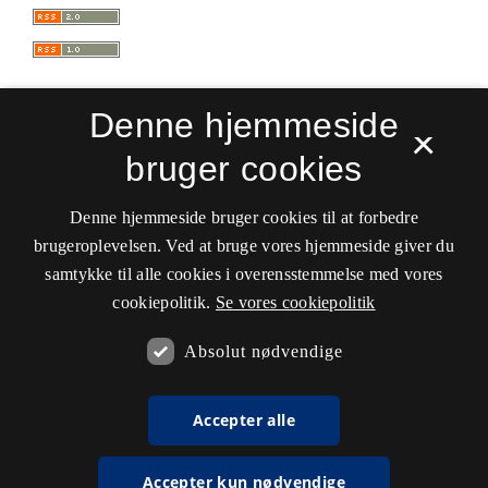
Denne hjemmeside
×
bruger cookies
Sprogforum. Tidsskrift for sprog- og
kulturpædagogik
Denne hjemmeside bruger cookies til at forbedre
ISSN 0909-9328 (Trykt)
ISSN 1399-8617 (Online)
brugeroplevelsen. Ved at bruge vores hjemmeside giver du
samtykke til alle cookies i overensstemmelse med vores
Tilgængelighedserklæring
cookiepolitik.
Se vores cookiepolitik
Hostet af
Det Kgl. Bibliotek
Absolut nødvendige
Accepter alle
Accepter kun nødvendige