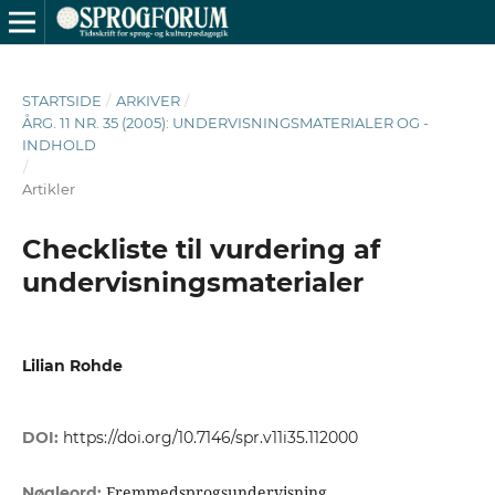
STARTSIDE
/
ARKIVER
/
ÅRG. 11 NR. 35 (2005): UNDERVISNINGSMATERIALER OG -
INDHOLD
/
Artikler
Checkliste til vurdering af
undervisningsmaterialer
Lilian Rohde
DOI:
https://doi.org/10.7146/spr.v11i35.112000
Fremmedsprogsundervisning,
Nøgleord: