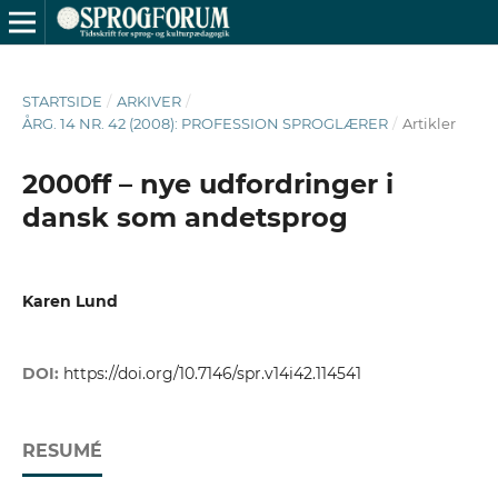
STARTSIDE
/
ARKIVER
/
ÅRG. 14 NR. 42 (2008): PROFESSION SPROGLÆRER
/
Artikler
2000ff – nye udfordringer i
dansk som andetsprog
Karen Lund
DOI:
https://doi.org/10.7146/spr.v14i42.114541
RESUMÉ