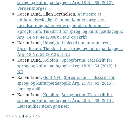
sprog- og kulturpædagogik: Årg. 18 Nr. 55 (2012):
Verdensborger
Karen Lund, Ellen Berthelsen,
At mestre et
uddannelsesfagligt fremmed/andetsprog – en
forudsætning på en videregående uddannelse
,
Sprogforum. Tidsskrift for sprog- og kulturpædagogik:
Årg. 14 Nr. 44 (2008): I tale og skrift
Karen Lund,
Udvalgte Links til temanummeret
,
Sprogforum. Tidsskrift for sprog- og kulturpædagogik:
Årg. 18 Nr. 54 (2012): It NU
Karen Lund,
Kolofon
,
Sprogforum. Tidsskrift for
sprog- og kulturpædagogik: Årg. 18 Nr. 54 (2012): It
NU
Karen Lund,
Godt Nyt
,
Sprogforum. Tidsskrift for
sprog- og kulturpædagogik: Årg. 21 Nr. 61 (2015):
Læringsmål
Karen Lund,
Kolofon
,
Sprogforum. Tidsskrift for
sprog- og kulturpædagogik: Årg. 20 Nr. 59 (2014):
Læremidler uden grænser
<<
<
1
2
3
4
5
>
>>