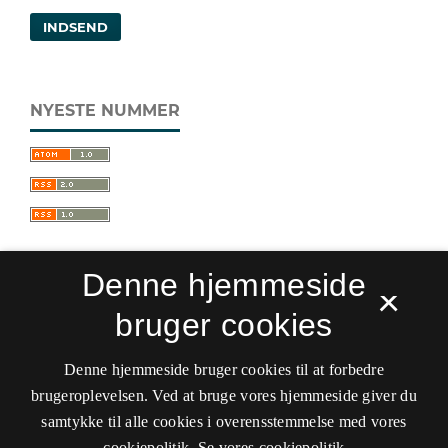
INDSEND
NYESTE NUMMER
Denne hjemmeside
×
bruger cookies
Sprogforum. Tidsskrift for sprog- og
kulturpædagogik
Denne hjemmeside bruger cookies til at forbedre
ISSN 0909-9328 (Trykt)
ISSN 1399-8617 (Online)
brugeroplevelsen. Ved at bruge vores hjemmeside giver du
samtykke til alle cookies i overensstemmelse med vores
Tilgængelighedserklæring
cookiepolitik.
Se vores cookiepolitik