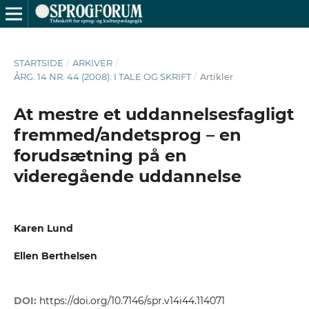
STARTSIDE
/
ARKIVER
/
ÅRG. 14 NR. 44 (2008): I TALE OG SKRIFT
/
Artikler
At mestre et uddannelsesfagligt
fremmed/andetsprog – en
forudsætning på en
videregående uddannelse
Karen Lund
Ellen Berthelsen
DOI:
https://doi.org/10.7146/spr.v14i44.114071