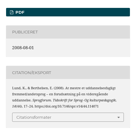
PDF
PUBLICERET
2008-08-01
CITATION/EKSPORT
Lund, K., & Berthelsen, E. (2008). At mestre et uddannelsesfagligt
fremmed/andetsprog – en forudsætning på en videregående
uddannelse.
Sprogforum. Tidsskrift for Sprog- Og kulturpædagogik
,
14
(44), 17–24. https://doi.org/10.7146/spr.v14i44.114071
Citationsformater