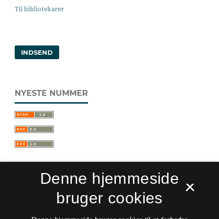
Til bibliotekarer
INDSEND
NYESTE NUMMER
Denne hjemmeside
×
bruger cookies
Sprogforum. Tidsskrift for sprog- og
kulturpædagogik