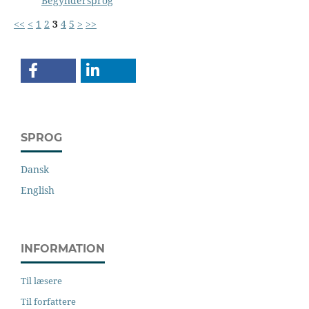
Begyndersprog
<<
<
1
2
3
4
5
>
>>
SPROG
Dansk
English
INFORMATION
Til læsere
Til forfattere