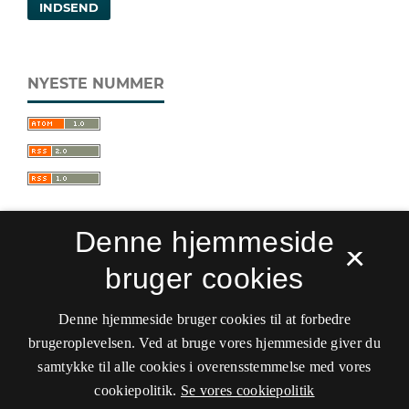
INDSEND
NYESTE NUMMER
Denne hjemmeside
×
bruger cookies
Sprogforum. Tidsskrift for sprog- og
kulturpædagogik
Denne hjemmeside bruger cookies til at forbedre
ISSN 0909-9328 (Trykt)
ISSN 1399-8617 (Online)
brugeroplevelsen. Ved at bruge vores hjemmeside giver du
samtykke til alle cookies i overensstemmelse med vores
Tilgængelighedserklæring
cookiepolitik.
Se vores cookiepolitik
Hostet af
Det Kgl. Bibliotek