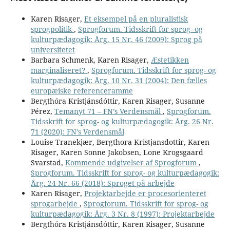
Karen Risager,
Et eksempel på en pluralistisk
sprogpolitik
,
Sprogforum. Tidsskrift for sprog- og
kulturpædagogik: Årg. 15 Nr. 46 (2009): Sprog på
universitetet
Barbara Schmenk, Karen Risager,
Æstetikken
marginaliseret?
,
Sprogforum. Tidsskrift for sprog- og
kulturpædagogik: Årg. 10 Nr. 31 (2004): Den fælles
europæiske referenceramme
Bergthóra Kristjánsdóttir, Karen Risager, Susanne
Pérez,
Temanyt 71 – FN’s Verdensmål
,
Sprogforum.
Tidsskrift for sprog- og kulturpædagogik: Årg. 26 Nr.
71 (2020): FN’s Verdensmål
Louise Tranekjær, Bergthora Kristjansdottir, Karen
Risager, Karen Sonne Jakobsen, Lone Krogsgaard
Svarstad,
Kommende udgivelser af Sprogforum
,
Sprogforum. Tidsskrift for sprog- og kulturpædagogik:
Årg. 24 Nr. 66 (2018): Sproget på arbejde
Karen Risager,
Projektarbejde er procesorienteret
sprogarbejde
,
Sprogforum. Tidsskrift for sprog- og
kulturpædagogik: Årg. 3 Nr. 8 (1997): Projektarbejde
Bergthóra Kristjánsdóttir, Karen Risager, Susanne