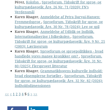
Pérez,
Kolofon
,
Sprogforum. Tidsskrift for sprog- og
kulturpædagogik: Årg. 26 Nr. 71 (2020): FN’s
Verdensmål
Karen Risager,
Anmeldelse af Petra Daryai-Hansen:
Fremmedsprog
,
Sprogforum. Tidsskrift for sprog- og
kulturpædagogik: Årg. 30 Nr. 78 (2024): Leg og spil
Karen Risager,
Anmeldelse af Udblik og Indblik.
Internationalisering i folkeskolen
,
Sprogforum.
Tidsskrift for sprog- og kulturpædagogik: Årg. 9 Nr. 25
(2003): Læringsrum
Karen Risager,
Sprogforum og sprogpolitikken - hvad
handlede vores mange kronikker om?
,
Sprogforum.
Tidsskrift for sprog- og kulturpædagogik: Årg. 31 Nr.
80 (2025): Flersproget litteratur
Karen Risager,
Grammatikbogens kulturelle indhold:
hvad eksemplerne fortæller
,
Sprogforum. Tidsskrift
for sprog- og kulturpædagogik: Årg. 32 Nr. 82 (2026):
Indholdsdimensionen
<<
<
1
2
3
4
5
6
>
>>