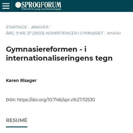
STARTSIDE
/
ARKIVER
/
ÅRG. 9 NR. 27 (2003): KOMPETENCER I GYMNASIET
/
Artikler
Gymnasiereformen - i
internationaliseringens tegn
Karen Risager
DOI:
https://doi.org/10.7146/spr.v9i27.112530
RESUMÉ