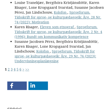
Louise Tranekjær, Bergthóra Kristjánsdóttir, Karen
Risager, Lone Krogsgaard Svarstad, Susanne Jacobsen
Pérez, Jan Lindschouw,
Kolofon
,
Sprogforum.
Tidsskrift for sprog- og kulturpædagogik: Årg. 28 Nr.
74 (2022): Motivation
Karen Risager,
Eleven som etnograf
,
Sprogforum.
Tidsskrift for sprog- og kulturpædagogik: Årg. 2 Nr. 4
(1996): Rundt om kommunikativ kompetence
Susanne Jacobsen Pérez, Bergthóra Kristjánsdóttir,
Karen Risager, Lone Krogsgaard Svarstad, Jan
Lindschouw,
Kolofon
,
Sprogforum. Tidsskrift for
sprog- og kulturpædagogik: Årg. 29 Nr. 76 (2023):
Undervisningsplanlægning
1
2
3
4
5
6
>
>>