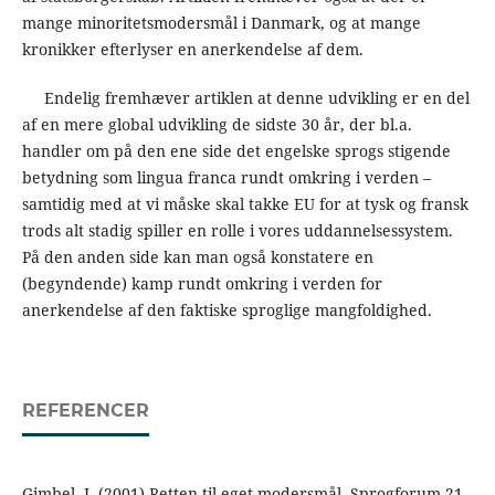
mange minoritetsmodersmål i Danmark, og at mange
kronikker efterlyser en anerkendelse af dem.
Endelig fremhæver artiklen at denne udvikling er en del
af en mere global udvikling de sidste 30 år, der bl.a.
handler om på den ene side det engelske sprogs stigende
betydning som lingua franca rundt omkring i verden –
samtidig med at vi måske skal takke EU for at tysk og fransk
trods alt stadig spiller en rolle i vores uddannelsessystem.
På den anden side kan man også konstatere en
(begyndende) kamp rundt omkring i verden for
anerkendelse af den faktiske sproglige mangfoldighed.
REFERENCER
Gimbel, J. (2001) Retten til eget modersmål. Sprogforum 21,