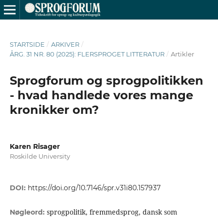
STARTSIDE
/
ARKIVER
/
ÅRG. 31 NR. 80 (2025): FLERSPROGET LITTERATUR
/
Artikler
Sprogforum og sprogpolitikken
- hvad handlede vores mange
kronikker om?
Karen Risager
Roskilde University
DOI:
https://doi.org/10.7146/spr.v31i80.157937
sprogpolitik, fremmedsprog, dansk som
Nøgleord: