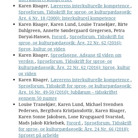
Karen Risager,
Lærerens interkulturelle kompetence
,
Sprogforum. Tidsskrift for sprog- og kulturpædagogik:
Årg. 6 Nr. 18 (2000): Interkulturel kompetence
Karen Risager, Karen Lund, Louise Tranekjær, Birte
Dahlgreen, Annette Søndergaard Gregersen, Petra
Daryai-Hansen,
Forord
,
Sprogforum. Tidsskrift for
sprog- og kulturpædagogik: Årg. 22 Nr. 62 (2016):
Sprog, kultur og viden
Karen Risager,
Sprogfagene. Adgang til viden om
verden
,
Sprogforum. Tidsskrift for sprog- og
kulturpædagogik: Årg. 22 Nr. 62 (2016): Sprog, kultur
og viden
Karen Risager,
Lærerens interkulturelle kompetence
,
Sprogforum. Tidsskrift for sprog- og kulturpædagogik:
Årg. 16 Nr. 49-50 (2010): Jubilæum – tidsskriftet
gennem 50 numre
Louise Tranekjær, Karen Lund, Michael Svendsen
Pedersen, Bergthora Kristjansdottir, Karen Risager,
Karen Sonne Jakobsen, Lone Krogsgaard Svarstad,
Mads Jakob Kirkebæk,
Forord
,
Sprogforum. Tidsskrift
for sprog- og kulturpædagogik: Årg. 24 Nr. 66 (2018):
Sproget på arbejde