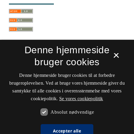
Denne hjemmeside
×
bruger cookies
Sprogforum. Tidsskrift for sprog- og
kulturpædagogik
Denne hjemmeside bruger cookies til at forbedre
ISSN 0909-9328 (Trykt)
ISSN 1399-8617 (Online)
brugeroplevelsen. Ved at bruge vores hjemmeside giver du
samtykke til alle cookies i overensstemmelse med vores
Tilgængelighedserklæring
cookiepolitik.
Se vores cookiepolitik
Hostet af
Det Kgl. Bibliotek
Absolut nødvendige
Accepter alle