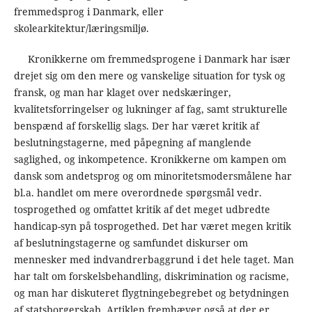
fremmedsprog i Danmark, eller
skolearkitektur/læringsmiljø.
Kronikkerne om fremmedsprogene i Danmark har især
drejet sig om den mere og vanskelige situation for tysk og
fransk, og man har klaget over nedskæringer,
kvalitetsforringelser og lukninger af fag, samt strukturelle
benspænd af forskellig slags. Der har været kritik af
beslutningstagerne, med påpegning af manglende
saglighed, og inkompetence. Kronikkerne om kampen om
dansk som andetsprog og om minoritetsmodersmålene har
bl.a. handlet om mere overordnede spørgsmål vedr.
tosprogethed og omfattet kritik af det meget udbredte
handicap-syn på tosprogethed. Det har været megen kritik
af beslutningstagerne og samfundet diskurser om
mennesker med indvandrerbaggrund i det hele taget. Man
har talt om forskelsbehandling, diskrimination og racisme,
og man har diskuteret flygtningebegrebet og betydningen
af statsborgerskab. Artiklen fremhæver også at der er