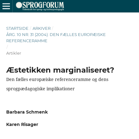
STARTSIDE
/
ARKIVER
/
ÅRG. 10 NR. 31 (2004): DEN FÆLLES EUROPÆISKE
REFERENCERAMME
/
Artikler
Æstetikken marginaliseret?
Den fælles europæiske referenceramme og dens
sprogpædagogiske implikationer
Barbara Schmenk
Karen Risager