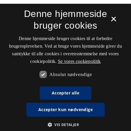
Denne hjemmeside
×
bruger cookies
Sprogforum. Tidsskrift for sprog- og
kulturpædagogik
Denne hjemmeside bruger cookies til at forbedre
ISSN 0909-9328 (Trykt)
ISSN 1399-8617 (Online)
brugeroplevelsen. Ved at bruge vores hjemmeside giver du
samtykke til alle cookies i overensstemmelse med vores
Tilgængelighedserklæring
cookiepolitik.
Se vores cookiepolitik
Hostet af
Det Kgl. Bibliotek
Absolut nødvendige
Accepter alle
Accepter kun nødvendige
VIS DETALJER