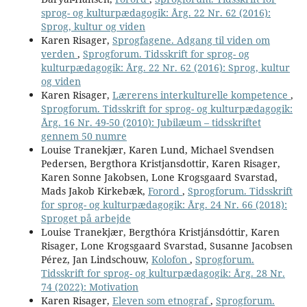
sprog- og kulturpædagogik: Årg. 22 Nr. 62 (2016):
Sprog, kultur og viden
Karen Risager,
Sprogfagene. Adgang til viden om
verden
,
Sprogforum. Tidsskrift for sprog- og
kulturpædagogik: Årg. 22 Nr. 62 (2016): Sprog, kultur
og viden
Karen Risager,
Lærerens interkulturelle kompetence
,
Sprogforum. Tidsskrift for sprog- og kulturpædagogik:
Årg. 16 Nr. 49-50 (2010): Jubilæum – tidsskriftet
gennem 50 numre
Louise Tranekjær, Karen Lund, Michael Svendsen
Pedersen, Bergthora Kristjansdottir, Karen Risager,
Karen Sonne Jakobsen, Lone Krogsgaard Svarstad,
Mads Jakob Kirkebæk,
Forord
,
Sprogforum. Tidsskrift
for sprog- og kulturpædagogik: Årg. 24 Nr. 66 (2018):
Sproget på arbejde
Louise Tranekjær, Bergthóra Kristjánsdóttir, Karen
Risager, Lone Krogsgaard Svarstad, Susanne Jacobsen
Pérez, Jan Lindschouw,
Kolofon
,
Sprogforum.
Tidsskrift for sprog- og kulturpædagogik: Årg. 28 Nr.
74 (2022): Motivation
Karen Risager,
Eleven som etnograf
,
Sprogforum.