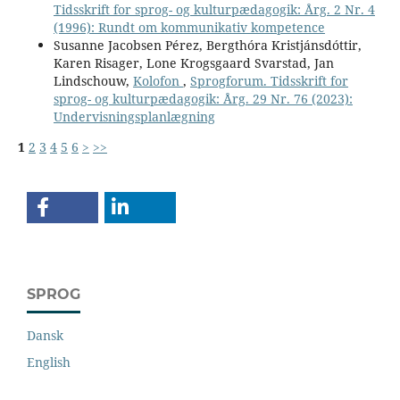
Tidsskrift for sprog- og kulturpædagogik: Årg. 2 Nr. 4
(1996): Rundt om kommunikativ kompetence
Susanne Jacobsen Pérez, Bergthóra Kristjánsdóttir,
Karen Risager, Lone Krogsgaard Svarstad, Jan
Lindschouw,
Kolofon
,
Sprogforum. Tidsskrift for
sprog- og kulturpædagogik: Årg. 29 Nr. 76 (2023):
Undervisningsplanlægning
1
2
3
4
5
6
>
>>
SPROG
Dansk
English