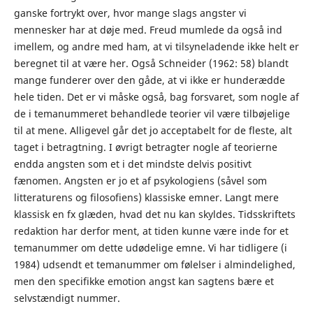
ganske fortrykt over, hvor mange slags angster vi
mennesker har at døje med. Freud mumlede da også ind
imellem, og andre med ham, at vi tilsyneladende ikke helt er
beregnet til at være her. Også Schneider (1962: 58) blandt
mange funderer over den gåde, at vi ikke er hunderædde
hele tiden. Det er vi måske også, bag forsvaret, som nogle af
de i temanummeret behandlede teorier vil være tilbøjelige
til at mene. Alligevel går det jo acceptabelt for de fleste, alt
taget i betragtning. I øvrigt betragter nogle af teorierne
endda angsten som et i det mindste delvis positivt
fænomen. Angsten er jo et af psykologiens (såvel som
litteraturens og filosofiens) klassiske emner. Langt mere
klassisk en fx glæden, hvad det nu kan skyldes. Tidsskriftets
redaktion har derfor ment, at tiden kunne være inde for et
temanummer om dette udødelige emne. Vi har tidligere (i
1984) udsendt et temanummer om følelser i almindelighed,
men den specifikke emotion angst kan sagtens bære et
selvstændigt nummer.