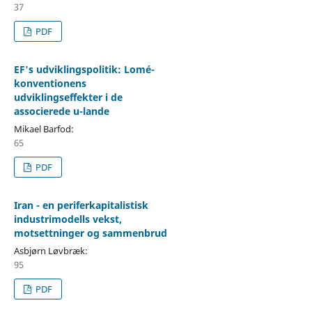
37
PDF
EF's udviklingspolitik: Lomé-
konventionens
udviklingseffekter i de
associerede u-lande
Mikael Barfod:
65
PDF
Iran - en periferkapitalistisk
industrimodells vekst,
motsettninger og sammenbrud
Asbjørn Løvbræk:
95
PDF