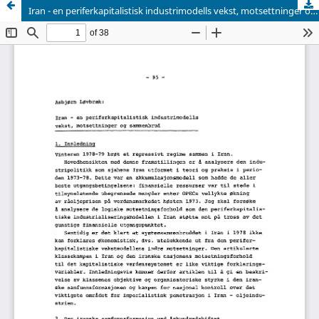
Iran - en periferkapitalistisk industrimodells vekst, motsettninger og sammenbrud