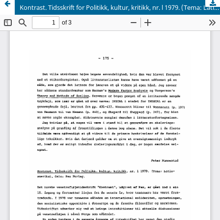
Kontrast. Tidsskrift for Politikk, kultur, kritikk, nr. l 1979. (Tema: Latinamerika), Oslo: Pax Forlag.