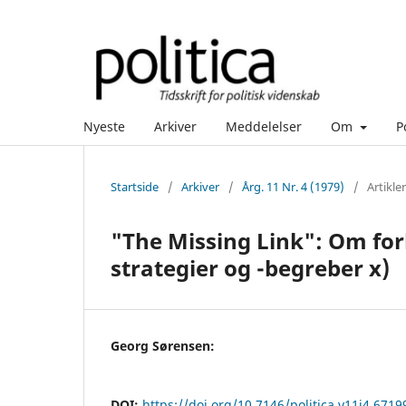
Nyeste
Arkiver
Meddelelser
Om
P
Startside
/
Arkiver
/
Årg. 11 Nr. 4 (1979)
/
Artikler
"The Missing Link": Om for
strategier og -begreber x)
Georg Sørensen:
DOI:
https://doi.org/10.7146/politica.v11i4.6719