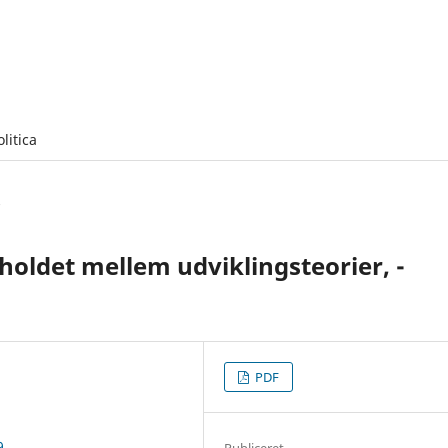
olitica
holdet mellem udviklingsteorier, -
PDF
9
Publiceret