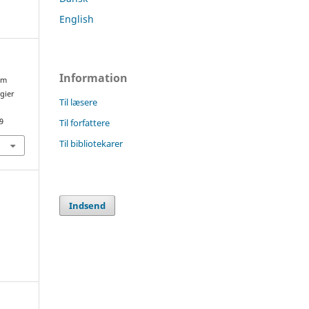
English
Information
Om
egier
Til læsere
Til forfattere
9
Til bibliotekarer
Indsend