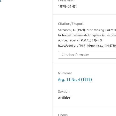
1979-01-01
Citation/Eksport
Sørensen:, G. (1979). "The Missing Link": 
forholdet mellem udviklingsteorier, -strat
og -begreber x).
Politica
,
11
(4), 5.
https://doi.org/10.7146/politica.v11i4.6719
Citationsformater
Nummer
Årg. 11 Nr. 4 (1979)
Sektion
Artikler
Licens