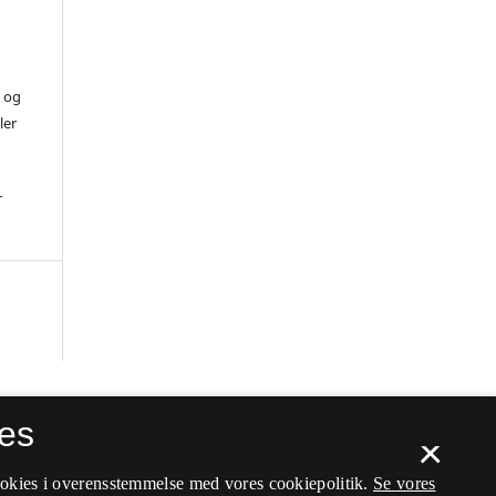
) og
ler
r
es
×
ookies i overensstemmelse med vores cookiepolitik.
Se vores