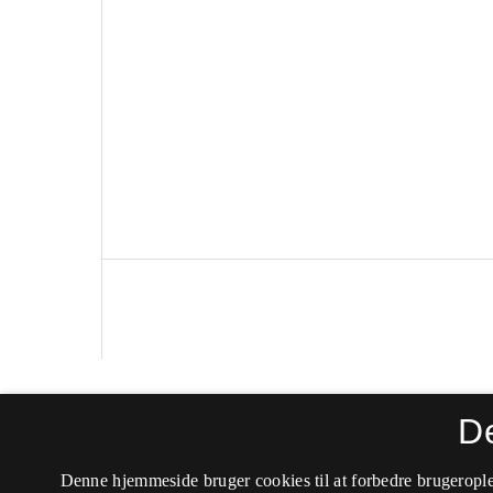
Politica
D
ISSN 0105-0710 (Trykt)
Denne hjemmeside bruger cookies til at forbedre brugerople
ISSN 2246-042X (Online)