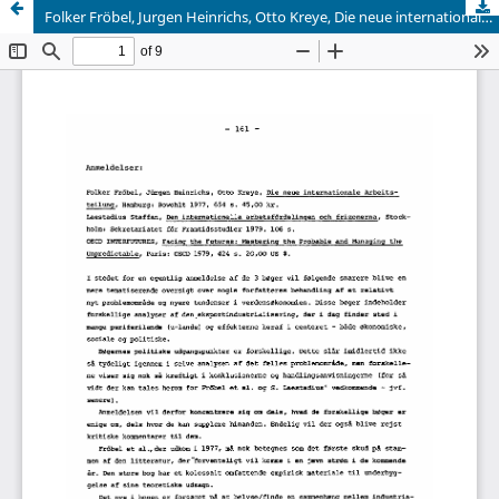
Folker Fröbel, Jurgen Heinrichs, Otto Kreye, Die neue internationale Arbeitsteilung, Hamburg: Rowohlt 1977, 654 s. 45,00 kr. Laestadius Staffan, Den internationella arbets£