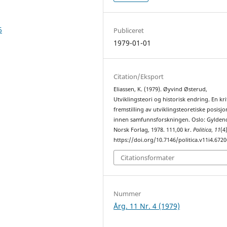
6
Publiceret
1979-01-01
Citation/Eksport
Eliassen, K. (1979). Øyvind Østerud,
Utviklingsteori og historisk endring. En kri
fremstilling av utviklingsteoretiske posisjo
innen samfunnsforskningen. Oslo: Gylden
Norsk Forlag, 1978. 111,00 kr.
Politica
,
11
(4
https://doi.org/10.7146/politica.v11i4.6720
Citationsformater
Nummer
Årg. 11 Nr. 4 (1979)