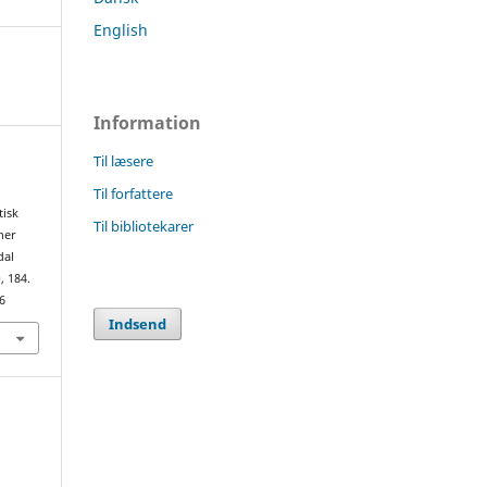
English
Information
Til læsere
Til forfattere
tisk
Til bibliotekarer
ner
dal
), 184.
6
Indsend