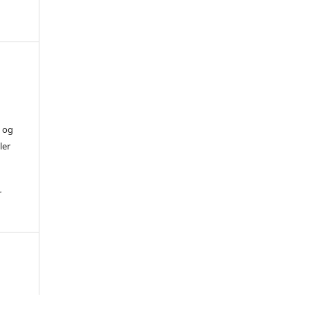
) og
ler
r