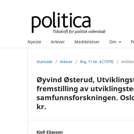
Nyeste
Arkiver
Meddelelser
Om
P
Startside
/
Arkiver
/
Årg. 11 Nr. 4 (1979)
/
Artikler
Øyvind Østerud, Utviklingst
fremstilling av utviklingst
samfunnsforskningen. Oslo:
kr.
Kjell Eliassen