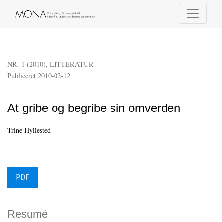
At gribe og begribe sin omverden
NR. 1 (2010)
,
LITTERATUR
Publiceret 2010-02-12
At gribe og begribe sin omverden
Trine Hyllested
PDF
Resumé