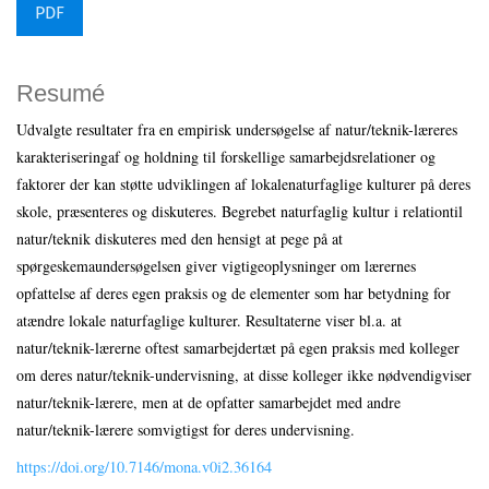
PDF
Resumé
Udvalgte resultater fra en empirisk undersøgelse af natur/teknik-læreres
karakteriseringaf og holdning til forskellige samarbejdsrelationer og
faktorer der kan støtte udviklingen af lokalenaturfaglige kulturer på deres
skole, præsenteres og diskuteres. Begrebet naturfaglig kultur i relationtil
natur/teknik diskuteres med den hensigt at pege på at
spørgeskemaundersøgelsen giver vigtigeoplysninger om lærernes
opfattelse af deres egen praksis og de elementer som har betydning for
atændre lokale naturfaglige kulturer. Resultaterne viser bl.a. at
natur/teknik-lærerne oftest samarbejdertæt på egen praksis med kolleger
om deres natur/teknik-undervisning, at disse kolleger ikke nødvendigviser
natur/teknik-lærere, men at de opfatter samarbejdet med andre
natur/teknik-lærere somvigtigst for deres undervisning.
https://doi.org/10.7146/mona.v0i2.36164