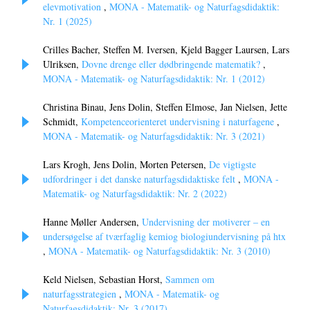
elevmotivation
,
MONA - Matematik- og Naturfagsdidaktik:
Nr. 1 (2025)
Crilles Bacher, Steffen M. Iversen, Kjeld Bagger Laursen, Lars
Ulriksen,
Dovne drenge eller dødbringende matematik?
,
MONA - Matematik- og Naturfagsdidaktik: Nr. 1 (2012)
Christina Binau, Jens Dolin, Steffen Elmose, Jan Nielsen, Jette
Schmidt,
Kompetenceorienteret undervisning i naturfagene
,
MONA - Matematik- og Naturfagsdidaktik: Nr. 3 (2021)
Lars Krogh, Jens Dolin, Morten Petersen,
De vigtigste
udfordringer i det danske naturfagsdidaktiske felt
,
MONA -
Matematik- og Naturfagsdidaktik: Nr. 2 (2022)
Hanne Møller Andersen,
Undervisning der motiverer – en
undersøgelse af tværfaglig kemiog biologiundervisning på htx
,
MONA - Matematik- og Naturfagsdidaktik: Nr. 3 (2010)
Keld Nielsen, Sebastian Horst,
Sammen om
naturfagsstrategien
,
MONA - Matematik- og
Naturfagsdidaktik: Nr. 3 (2017)