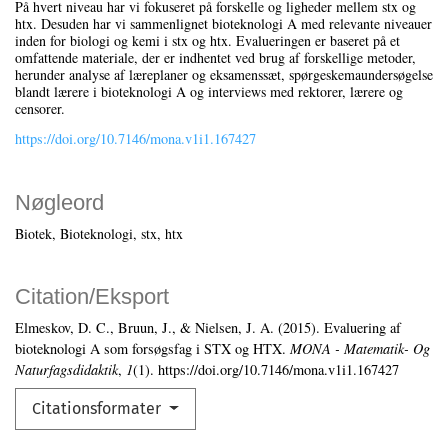
På hvert niveau har vi fokuseret på forskelle og ligheder mellem stx og
htx. Desuden har vi sammenlignet bioteknologi A med relevante niveauer
inden for biologi og kemi i stx og htx. Evalueringen er baseret på et
omfattende materiale, der er indhentet ved brug af forskellige metoder,
herunder analyse af læreplaner og eksamenssæt, spørgeskemaundersøgelse
blandt lærere i bioteknologi A og interviews med rektorer, lærere og
censorer.
https://doi.org/10.7146/mona.v1i1.167427
Nøgleord
Biotek
Bioteknologi
stx
htx
Citation/Eksport
Elmeskov, D. C., Bruun, J., & Nielsen, J. A. (2015). Evaluering af
bioteknologi A som forsøgsfag i STX og HTX.
MONA - Matematik- Og
Naturfagsdidaktik
,
1
(1). https://doi.org/10.7146/mona.v1i1.167427
Citationsformater