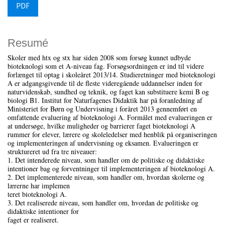
PDF
Resumé
Skoler med htx og stx har siden 2008 som forsøg kunnet udbyde
bioteknologi som et A-niveau fag. Forsøgsordningen er ind til videre
forlænget til optag i skoleåret 2013/14. Studieretninger med bioteknologi
A er adgangsgivende til de fleste videregående uddannelser inden for
naturvidenskab, sundhed og teknik, og faget kan substituere kemi B og
biologi B1. Institut for Naturfagenes Didaktik har på foranledning af
Ministeriet for Børn og Undervisning i foråret 2013 gennemført en
omfattende evaluering af bioteknologi A. Formålet med evalueringen er
at undersøge, hvilke muligheder og barrierer faget bioteknologi A
rummer for elever, lærere og skoleledelser med henblik på organiseringen
og implementeringen af undervisning og eksamen. Evalueringen er
struktureret ud fra tre niveauer:
1. Det intenderede niveau, som handler om de politiske og didaktiske
intentioner bag og forventninger til implementeringen af bioteknologi A.
2. Det implementerede niveau, som handler om, hvordan skolerne og
lærerne har implemen
teret bioteknologi A.
3. Det realiserede niveau, som handler om, hvordan de politiske og
didaktiske intentioner for
faget er realiseret.