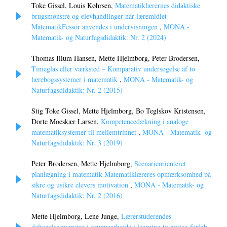
Toke Gissel, Louis Køhrsen,
Matematiklærernes didaktiske
brugsmønstre og elevhandlinger når læremidlet
MatematikFessor anvendes i undervisningen
,
MONA -
Matematik- og Naturfagsdidaktik: Nr. 2 (2024)
Thomas Illum Hansen, Mette Hjelmborg, Peter Brodersen,
Timeglas eller værksted – Komparativ undersøgelse af to
lærebogssystemer i matematik
,
MONA - Matematik- og
Naturfagsdidaktik: Nr. 2 (2015)
Stig Toke Gissel, Mette Hjelmborg, Bo Teglskov Kristensen,
Dorte Moeskær Larsen,
Kompetencedækning i analoge
matematiksystemer til mellemtrinnet
,
MONA - Matematik- og
Naturfagsdidaktik: Nr. 3 (2019)
Peter Brodersen, Mette Hjelmborg,
Scenarieorienteret
planlægning i matematik Matematiklæreres opmærksomhed på
sikre og usikre elevers motivation
,
MONA - Matematik- og
Naturfagsdidaktik: Nr. 2 (2016)
Mette Hjelmborg, Lene Junge,
Lærerstuderendes
deltagelsesmønstre i gruppearbejde i learning to notice-forløb
,