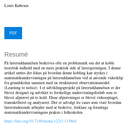
Louis Køhrsen
PDF
Resumé
På læreruddannelsen beskrives ofte en problematik om det at koble
teoretisk indhold med en mere praktisk side af lærergerningen. I denne
artikel sættes der fokus på hvordan denne kobling kan styrkes i
matematikundervisningen på læreruddannelsen ved at anvende videoklip
fra grundskolen sammen med en struktureret observationsmodel
(Learning to notice). I et udviklingsprojekt på læreruddannelsen er der
blevet designet og udviklet to forskellige undervisningsforløb som er
blevet afprøvet på to hold. Disse afprøvninger er blevet videooptaget,
transskriberet og analyseret. Der er udvalgt tre cases som viser hvordan
lærerstuderende arbejder med at beskrive, forklare og forudsige
matematikundervisningens praksis i folkeskolen.
https://doi.org/10.7146/mona.v22i3.133864