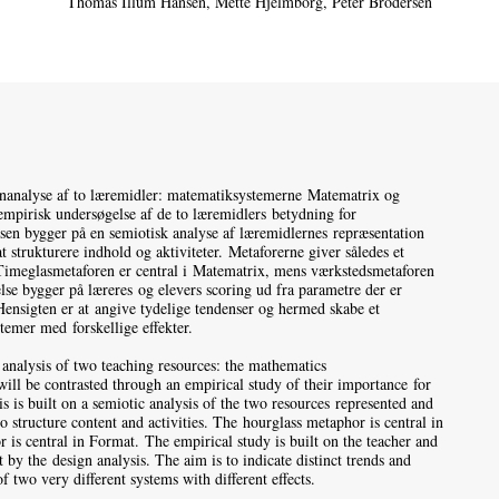
Thomas Illum Hansen
Mette Hjelmborg
Peter Brodersen
gnanalyse af to læremidler: matematiksystemerne Matematrix og
empirisk undersøgelse af de to læremidlers betydning for
ysen bygger på en semiotisk analyse af læremidlernes repræsentation
t strukturere indhold og aktiviteter. Metaforerne giver således et
Timeglasmetaforen er central i Matematrix, mens værkstedsmetaforen
se bygger på læreres og elevers scoring ud fra parametre der er
Hensigten er at angive tydelige tendenser og hermed skabe et
stemer med forskellige effekter.
 analysis of two teaching resources: the mathematics
ll be contrasted through an empirical study of their importance for
is is built on a semiotic analysis of the two resources represented and
o structure content and activities. The hourglass metaphor is central in
is central in Format. The empirical study is built on the teacher and
t by the design analysis. The aim is to indicate distinct trends and
f two very different systems with different effects.