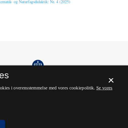
atik- og Naturfagsdidaktik: Nr. 4 (2025)
es
×
ookies i overensstemmelse med vores cookiepolitik.
Se vores