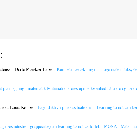
)
istensen, Dorte Moeskær Larsen,
Kompetencedækning i analoge matematiksyste
et planlægning i matematik Matematiklæreres opmærksomhed på sikre og usikr
Schou, Louis Køhrsen,
Fagdidaktik i praksissituationer – Learning to notice i
agelsesmønstre i gruppearbejde i learning to notice-forløb
,
MONA - Matematik-