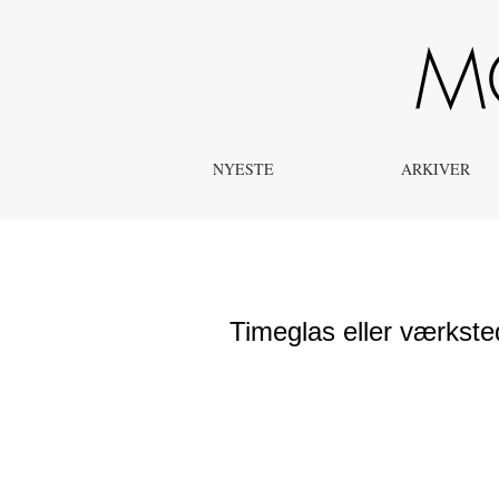
Timeglas eller værksted – Komparativ undersøgelse af to
NYESTE
ARKIVER
Timeglas eller værkst