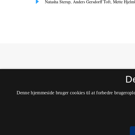
Natasha Sterup, Anders Gersdorff Toft, Mette Hjel
MONA - Matematik- og Naturfagsdidaktik
D
ISSN 1604-8628 (Trykt)
ISSN 2245-8948 (Online)
Tilgængelighedserklæring
Denne hjemmeside bruger cookies til at forbedre brugerople