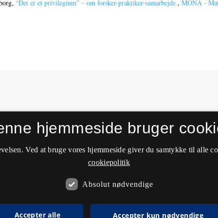
mborg,
“Det er et privilegium” – om forsker-praktiker-samarbejde
,
MONA - Matem
enne hjemmeside bruger cooki
velsen. Ved at bruge vores hjemmeside giver du samtykke til alle c
cookiepolitik
Absolut nødvendige
Accepter alle
Accepter kun nødvendige