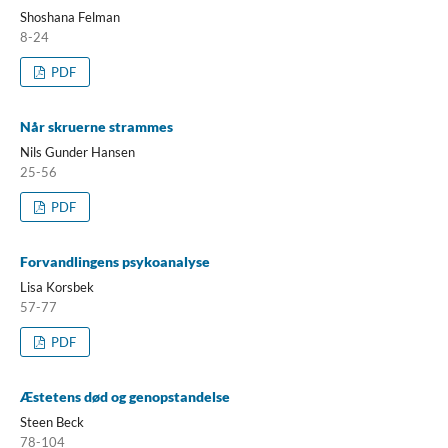
Shoshana Felman
8-24
PDF
Når skruerne strammes
Nils Gunder Hansen
25-56
PDF
Forvandlingens psykoanalyse
Lisa Korsbek
57-77
PDF
Æstetens død og genopstandelse
Steen Beck
78-104